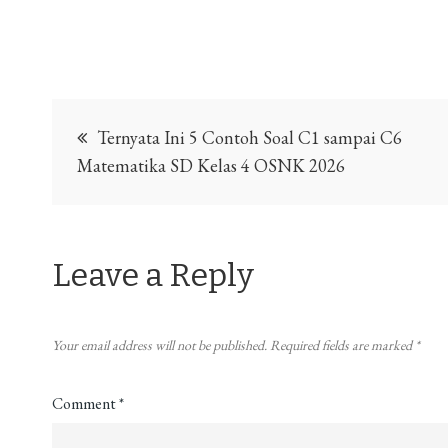
Post
Ternyata Ini 5 Contoh Soal C1 sampai C6
navigation
Matematika SD Kelas 4 OSNK 2026
Leave a Reply
Your email address will not be published.
Required fields are marked
*
Comment
*