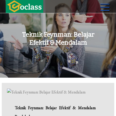
Skip
to
Oclass.ac.id
Membangun Generasi Unggul dan Berdaya Saing
content
Teknik Feynman: Belajar
Efektif & Mendalam
Teknik Feynman: Belajar Efektif & Mendalam