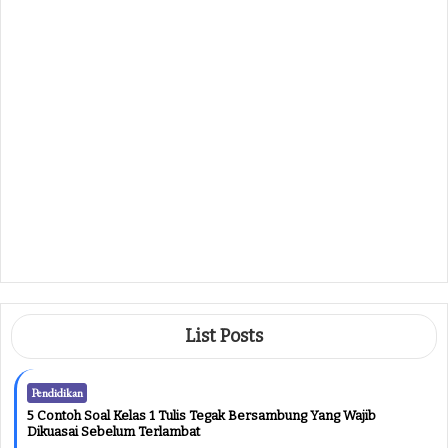
Tema Keluarga Besarku Yang Sering
Muncul Di Ujian
August 10, 2026
Pendidikan
60 Contoh Soal Kelas 2 Tema 1 Sub Tema 2
Terbaru 2026 Beserta Kunci Jawaban Yang
Wajib Dipelajari
August 9, 2026
Pendidikan
25 Contoh Soal Kelas 10 UTS Nihongo
Semester 1 Ternyata Sesulit Ini, Wajib Tahu
Sebelum Ujian
August 9, 2026
List Posts
Pendidikan
5 Contoh Soal Kelas 1 Tulis Tegak Bersambung Yang Wajib
Dikuasai Sebelum Terlambat