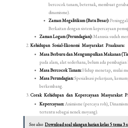
bercocok tanam, beternak, membuat geraba
dinamisme).
Zaman Megalitikum (Batu Besar):
Peninggal
Berkaitan dengan sistem kepercayaan pemu
Zaman Logam (Perundagian):
Manusia sudah meng
Kehidupan Sosial-Ekonomi Masyarakat Praaksara:
Masa Berburu dan Mengumpulkan Makanan (Ting
pada alam, alat sederhana, belum ada pembagian 
Masa Bercocok Tanam:
Hidup menetap, mulai men
Masa Perundagian:
Spesialisasi pekerjaan, kema
berkembang.
Corak Kehidupan dan Kepercayaan Masyarakat Pr
Kepercayaan:
Animisme (percaya roh), Dinamism
tertentu sebagai nenek moyang).
See also
Download soal ulangan harian kelas 5 tema 3 