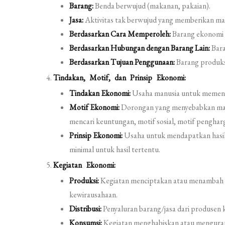
Barang:
Benda berwujud (makanan, pakaian).
Jasa:
Aktivitas tak berwujud yang memberikan man
Berdasarkan Cara Memperoleh:
Barang ekonomi 
Berdasarkan Hubungan dengan Barang Lain:
Bara
Berdasarkan Tujuan Penggunaan:
Barang produks
Tindakan, Motif, dan Prinsip Ekonomi:
Tindakan Ekonomi:
Usaha manusia untuk memenu
Motif Ekonomi:
Dorongan yang menyebabkan man
mencari keuntungan, motif sosial, motif penghar
Prinsip Ekonomi:
Usaha untuk mendapatkan hasil
minimal untuk hasil tertentu.
Kegiatan Ekonomi:
Produksi:
Kegiatan menciptakan atau menambah nil
kewirausahaan.
Distribusi:
Penyaluran barang/jasa dari produsen
Konsumsi:
Kegiatan menghabiskan atau mengurangi