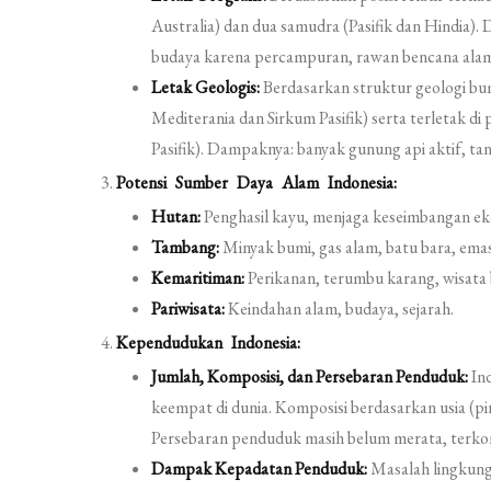
Australia) dan dua samudra (Pasifik dan Hindia).
budaya karena percampuran, rawan bencana alam
Letak Geologis:
Berdasarkan struktur geologi bumi
Mediterania dan Sirkum Pasifik) serta terletak di
Pasifik). Dampaknya: banyak gunung api aktif, ta
Potensi Sumber Daya Alam Indonesia:
Hutan:
Penghasil kayu, menjaga keseimbangan eko
Tambang:
Minyak bumi, gas alam, batu bara, emas,
Kemaritiman:
Perikanan, terumbu karang, wisata b
Pariwisata:
Keindahan alam, budaya, sejarah.
Kependudukan Indonesia:
Jumlah, Komposisi, dan Persebaran Penduduk:
Ind
keempat di dunia. Komposisi berdasarkan usia (pi
Persebaran penduduk masih belum merata, terkons
Dampak Kepadatan Penduduk:
Masalah lingkunga