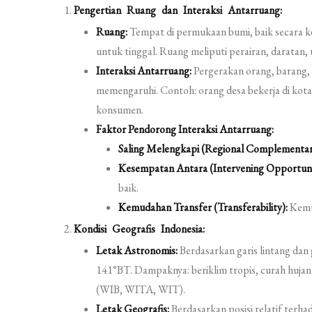
Pengertian Ruang dan Interaksi Antarruang:
Ruang:
Tempat di permukaan bumi, baik secara 
untuk tinggal. Ruang meliputi perairan, daratan, 
Interaksi Antarruang:
Pergerakan orang, barang, g
memengaruhi. Contoh: orang desa bekerja di kota, 
konsumen.
Faktor Pendorong Interaksi Antarruang:
Saling Melengkapi (Regional Complementari
Kesempatan Antara (Intervening Opportuni
baik.
Kemudahan Transfer (Transferability):
Kemud
Kondisi Geografis Indonesia:
Letak Astronomis:
Berdasarkan garis lintang dan 
141°BT. Dampaknya: beriklim tropis, curah hujan 
(WIB, WITA, WIT).
Letak Geografis:
Berdasarkan posisi relatif terhad