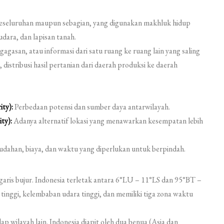
keseluruhan maupun sebagian, yang digunakan makhluk hidup
udara, dan lapisan tanah.
agasan, atau informasi dari satu ruang ke ruang lain yang saling
distribusi hasil pertanian dari daerah produksi ke daerah
ty):
Perbedaan potensi dan sumber daya antarwilayah.
ty):
Adanya alternatif lokasi yang menawarkan kesempatan lebih
ahan, biaya, dan waktu yang diperlukan untuk berpindah.
garis bujur. Indonesia terletak antara 6°LU – 11°LS dan 95°BT –
tinggi, kelembaban udara tinggi, dan memiliki tiga zona waktu
ap wilayah lain. Indonesia diapit oleh dua benua (Asia dan