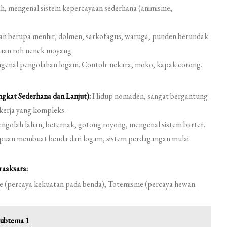
h, mengenal sistem kepercayaan sederhana (animisme,
an berupa menhir, dolmen, sarkofagus, waruga, punden berundak.
jaan roh nenek moyang.
enal pengolahan logam. Contoh: nekara, moko, kapak corong.
kat Sederhana dan Lanjut):
Hidup nomaden, sangat bergantung
kerja yang kompleks.
golah lahan, beternak, gotong royong, mengenal sistem barter.
mpuan membuat benda dari logam, sistem perdagangan mulai
aaksara:
e (percaya kekuatan pada benda), Totemisme (percaya hewan
subtema 1