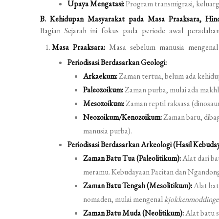
Upaya Mengatasi:
Program transmigrasi, keluar
B. Kehidupan Masyarakat pada Masa Praaksara, Hind
Bagian Sejarah ini fokus pada periode awal peradaban
Masa Praaksara:
Masa sebelum manusia mengenal t
Periodisasi Berdasarkan Geologi:
Arkaekum:
Zaman tertua, belum ada kehidu
Paleozoikum:
Zaman purba, mulai ada makhluk
Mesozoikum:
Zaman reptil raksasa (dinosaur
Neozoikum/Kenozoikum:
Zaman baru, dibag
manusia purba).
Periodisasi Berdasarkan Arkeologi (Hasil Kebuda
Zaman Batu Tua (Paleolitikum):
Alat dari b
meramu. Kebudayaan Pacitan dan Ngandon
Zaman Batu Tengah (Mesolitikum):
Alat bat
nomaden, mulai mengenal
kjokkenmoddinge
Zaman Batu Muda (Neolitikum):
Alat batu s