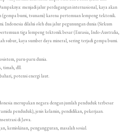
 Dampaknya: menjadi jalur perdagangan internasional, kaya akan
 (gempa bumi, tsunami) karena pertemuan lempeng tektonik.
. Indonesia dilalui oleh dua jalur pegunungan dunia (Sirkum
 pertemuan tiga lempeng tektonik besar (Eurasia, Indo-Australia,
nah subur, kaya sumber daya mineral, sering terjadi gempa bumi.
sistem, paru-paru dunia.
 timah, dll.
ahari, potensi energi laut.
onesia merupakan negara dengan jumlah penduduk terbesar
ramida penduduk), jenis kelamin, pendidikan, pekerjaan.
entrasi di Jawa.
n, kemiskinan, pengangguran, masalah sosial.