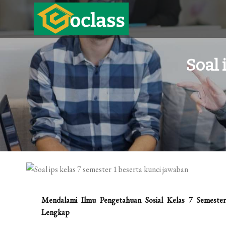
Skip
to
content
Oclass.ac.id
Membangun Generasi Unggul dan Berdaya Saing
Soal 
Mendalami Ilmu Pengetahuan Sosial Kelas 7 Semester
Lengkap