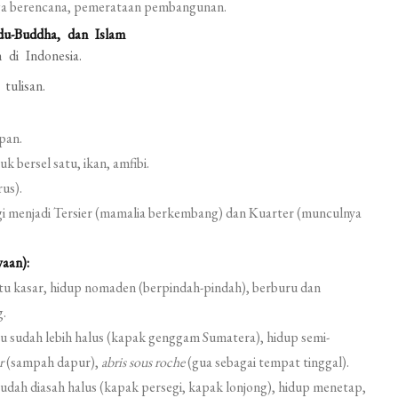
ga berencana, pemerataan pembangunan.
u-Buddha, dan Islam
 di Indonesia.
ulisan.
pan.
 bersel satu, ikan, amfibi.
us).
i menjadi Tersier (mamalia berkembang) dan Kuarter (munculnya
yaan):
atu kasar, hidup nomaden (berpindah-pindah), berburu dan
g.
u sudah lebih halus (kapak genggam Sumatera), hidup semi-
r
(sampah dapur),
abris sous roche
(gua sebagai tempat tinggal).
udah diasah halus (kapak persegi, kapak lonjong), hidup menetap,