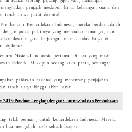
 ini adalah seorang pejuang gigih yang memimpin
r menghadapi penjajah meskipun harus kehilangan suami dan
 tanah airnya patut dicontoh.
 Proklamator Kemerdekaan Indonesia, mereka berdua adalah
o dengan pidato-pidatonya yang membakar semangat, dan
kan dasar negara. Perjuangan mereka tidak hanya di
n diplomasi.
entara Nasional Indonesia pertama. Di usia yang masih
lawan Belanda. Meskipun sedang sakit parah, semangat
rupakan pahlawan nasional yang menentang penjajahan
an tanah airnya hingga akhir hayat.
m 2013: Panduan Lengkap dengan Contoh Soal dan Pembahasan
yang telah berjuang untuk kemerdekaan Indonesia. Mereka
an bisa mengubah nasib sebuah bangsa.