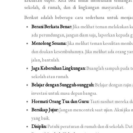
kekuatan super. Kita bisa mulai meneladani semangat 
sekolah, di rumah, dan di lingkungan masyarakat.
Berikut adalah beberapa cara sederhana untuk menjad
Berani Berkata Benar:
Jika melihat teman melakukan ke
ada perundungan, jangan diam saja, laporkan kepada g
Menolong Sesama:
Jika melihat teman kesulitan memba
dan doakan kesembuhannya. Jika melihat ada orang y
jalan, bantulah.
Jaga Kebersihan Lingkungan:
Buanglah sampah pada te
sekolah atau rumah.
Belajar dengan Sungguh-sungguh:
Belajar dengan rajin
investasi untuk masa depan bangsa.
Hormati Orang Tua dan Guru:
Taati nasihat mereka da
Bersikap Jujur:
Jangan mencontek saat ujian. Akui jika
yang baik.
Disiplin:
Patuhi peraturan di rumah dan di sekolah. Da