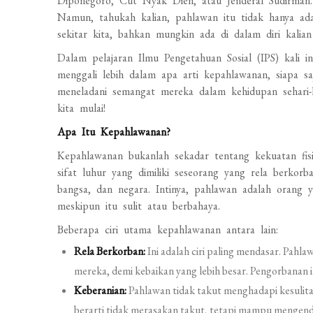
Diponegoro, Cut Nyak Dien, atau Jenderal Sudirman
Namun, tahukah kalian, pahlawan itu tidak hanya ada 
sekitar kita, bahkan mungkin ada di dalam diri kalian 
Dalam pelajaran Ilmu Pengetahuan Sosial (IPS) kali i
menggali lebih dalam apa arti kepahlawanan, siapa sa
meneladani semangat mereka dalam kehidupan sehari-
kita mulai!
Apa Itu Kepahlawanan?
Kepahlawanan bukanlah sekadar tentang kekuatan fis
sifat luhur yang dimiliki seseorang yang rela berkor
bangsa, dan negara. Intinya, pahlawan adalah orang 
meskipun itu sulit atau berbahaya.
Beberapa ciri utama kepahlawanan antara lain:
Rela Berkorban:
Ini adalah ciri paling mendasar. Pah
mereka, demi kebaikan yang lebih besar. Pengorbanan 
Keberanian:
Pahlawan tidak takut menghadapi kesulit
berarti tidak merasakan takut, tetapi mampu mengenda