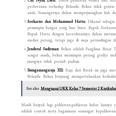
Cut Nyak Dien:
Tokoh pahlawan wanita dari Aceh
perlawanan terhadap Belanda. Beliau tidak genta
anak. Semangatnya dalam memperjuangkan hak dan
Soekarno dan Mohammad Hatta:
Dikenal sebagai
pemimpin bangsa yang luar biasa. Bapak Soekarn
Bapak Hatta dengan kecerdasannya dalam merumus
medan perang, tetapi juga di meja perundingan da
Jenderal Sudirman:
Beliau adalah Panglima Besar T
sangat muda, beliau memimpin perang gerilya me
juangnya tidak pernah padam.
Sisingamangaraja XII:
Raja dari Batak ini juga me
Belanda. Beliau berjuang mempertahankan kedaulat
See also
Menguasai UKK Kelas 7 Semester 2 Kurikulu
Masih banyak lagi pahlawan-pahlawan hebat lainnya 
adalah contoh nyata bagaimana semangat kepahlawan