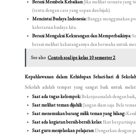
Berani Membela Kebaikan:
Jika melihat sesuatu yang t
(tentu dengan cara yang sopan dan bijak).
Mencintai Budaya Indonesia:
Bangga menggunakan prod
kelestarian budaya kita.
Berani Mengakui Kekurangan dan Memperbaikinya:
Se
berani melihat kekurangannya dan berusaha untuk menja
See also
Contoh soal ips kelas 10 semester 2
Kepahlawanan dalam Kehidupan Sehari-hari di Sekola
Sekolah adalah tempat yang sangat baik untuk melati
Saat ada tugas kelompok:
Bekerjasamalah dengan baik, 
Saat melihat teman dijahili:
Jangan diam saja. Bela tem
Saat menemukan barang milik teman yang hilang:
Kemba
Saat ada kegiatan bersih-bersih kelas:
Ikut berpartisipa
Saat guru menjelaskan pelajaran:
Dengarkan dengan pe