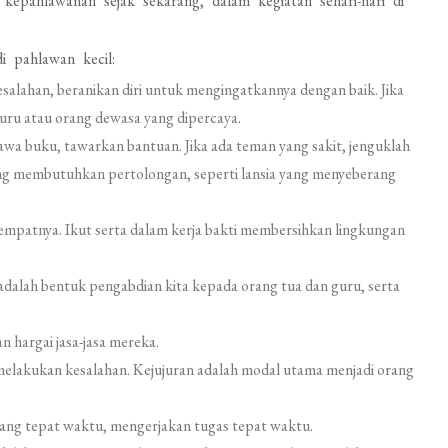
kepahlawanan sejak sekarang, dalam kegiatan sehari-hari di
i pahlawan kecil:
salahan, beranikan diri untuk mengingatkannya dengan baik. Jika
uru atau orang dewasa yang dipercaya.
wa buku, tawarkan bantuan. Jika ada teman yang sakit, jenguklah
ang membutuhkan pertolongan, seperti lansia yang menyeberang
mpatnya. Ikut serta dalam kerja bakti membersihkan lingkungan
 adalah bentuk pengabdian kita kepada orang tua dan guru, serta
n hargai jasa-jasa mereka.
 melakukan kesalahan. Kejujuran adalah modal utama menjadi orang
tang tepat waktu, mengerjakan tugas tepat waktu.