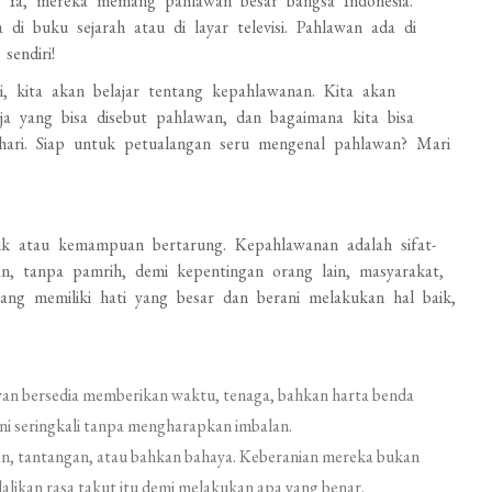
. Ya, mereka memang pahlawan besar bangsa Indonesia.
di buku sejarah atau di layar televisi. Pahlawan ada di
sendiri!
ni, kita akan belajar tentang kepahlawanan. Kita akan
ja yang bisa disebut pahlawan, dan bagaimana kita bisa
hari. Siap untuk petualangan seru mengenal pahlawan? Mari
ik atau kemampuan bertarung. Kepahlawanan adalah sifat-
ban, tanpa pamrih, demi kepentingan orang lain, masyarakat,
yang memiliki hati yang besar dan berani melakukan hal baik,
lawan bersedia memberikan waktu, tenaga, bahkan harta benda
ini seringkali tanpa mengharapkan imbalan.
an, tantangan, atau bahkan bahaya. Keberanian mereka bukan
likan rasa takut itu demi melakukan apa yang benar.