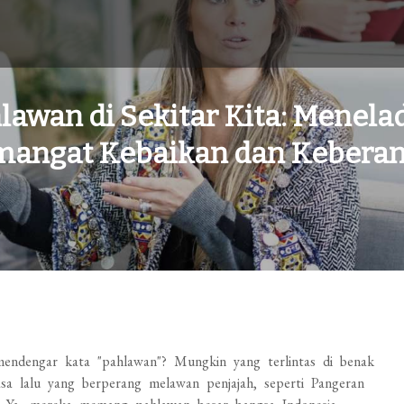
lawan di Sekitar Kita: Menela
mangat Kebaikan dan Keberan
mendengar kata "pahlawan"? Mungkin yang terlintas di benak
sa lalu yang berperang melawan penjajah, seperti Pangeran