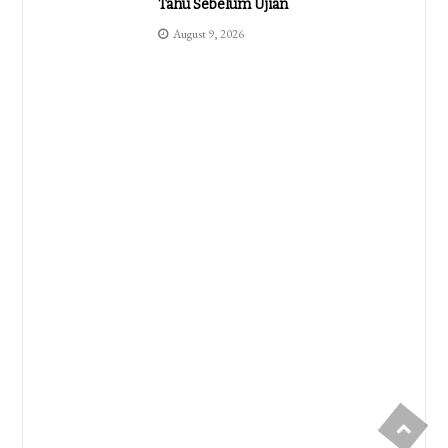
Tahu Sebelum Ujian
August 9, 2026
Pendidikan
60 Contoh Soal Kelas 2 Tema 1 Sub
Tema 4 Beserta Kunci Jawaban
Ternyata Semudah Ini
August 9, 2026
Pendidikan
Ternyata Ini Cara Mengatasi Not
Responding Pada Microsoft Word
Yang Sering Diabaikan Pengguna
Laptop
August 8, 2026