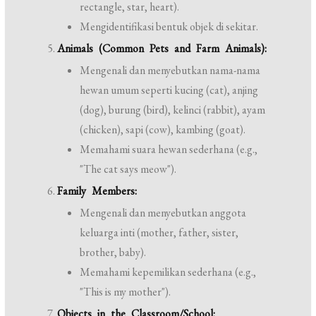
rectangle, star, heart).
Mengidentifikasi bentuk objek di sekitar.
Animals (Common Pets and Farm Animals):
Mengenali dan menyebutkan nama-nama
hewan umum seperti kucing (cat), anjing
(dog), burung (bird), kelinci (rabbit), ayam
(chicken), sapi (cow), kambing (goat).
Memahami suara hewan sederhana (e.g.,
"The cat says meow").
Family Members:
Mengenali dan menyebutkan anggota
keluarga inti (mother, father, sister,
brother, baby).
Memahami kepemilikan sederhana (e.g.,
"This is my mother").
Objects in the Classroom/School: