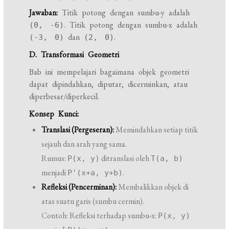
Jawaban:
Titik potong dengan sumbu-y adalah
. Titik potong dengan sumbu-x adalah
(0, -6)
dan
.
(-3, 0)
(2, 0)
D. Transformasi Geometri
Bab ini mempelajari bagaimana objek geometri
dapat dipindahkan, diputar, dicerminkan, atau
diperbesar/diperkecil.
Konsep Kunci:
Translasi (Pergeseran):
Memindahkan setiap titik
sejauh dan arah yang sama.
Rumus:
ditranslasi oleh
P(x, y)
T(a, b)
menjadi
.
P'(x+a, y+b)
Refleksi (Pencerminan):
Membalikkan objek di
atas suatu garis (sumbu cermin).
Contoh: Refleksi terhadap sumbu-x:
P(x, y)