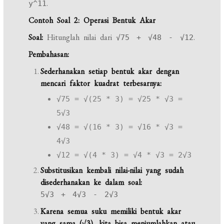
.
y^11
Contoh Soal 2: Operasi Bentuk Akar
Soal:
Hitunglah nilai dari
.
√75 + √48 - √12
Pembahasan:
Sederhanakan setiap bentuk akar dengan
mencari faktor kuadrat terbesarnya:
√75 = √(25 * 3) = √25 * √3 =
5√3
√48 = √(16 * 3) = √16 * √3 =
4√3
√12 = √(4 * 3) = √4 * √3 = 2√3
Substitusikan kembali nilai-nilai yang sudah
disederhanakan ke dalam soal:
5√3 + 4√3 - 2√3
Karena semua suku memiliki bentuk akar
yang sama (√3), kita bisa menjumlahkan atau