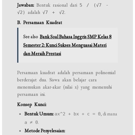
Jawaban:
Bentuk rasional dari
5 / (√7 -
adalah
.
√2)
√7 + √2
B. Persamaan Kuadrat
See also
Bank Soal Bahasa Inggris SMP Kelas 8
Semester 2: Kunci Sukses Menguasai Materi
dan Meraih Prestasi
Persamaan kuadrat adalah persamaan polinomial
berderajat dua. Siswa akan belajar cara
menemukan akar-akar (nilai x) yang memenuhi
persamaan ini.
Konsep Kunci:
Bentuk Umum:
, di mana
ax^2 + bx + c = 0
.
a ≠ 0
Metode Penyelesaian: