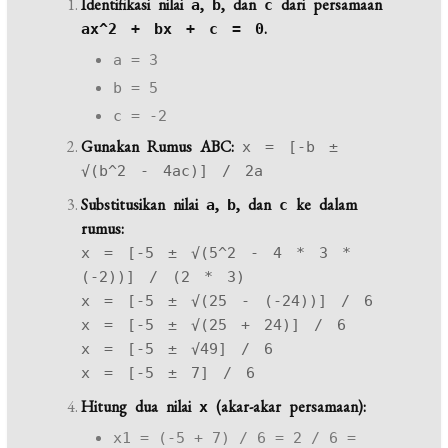
Identifikasi nilai
,
, dan
dari persamaan
a
b
c
.
ax^2 + bx + c = 0
a = 3
b = 5
c = -2
Gunakan Rumus ABC:
x = [-b ±
√(b^2 - 4ac)] / 2a
Substitusikan nilai
,
, dan
ke dalam
a
b
c
rumus:
x = [-5 ± √(5^2 - 4 * 3 *
(-2))] / (2 * 3)
x = [-5 ± √(25 - (-24))] / 6
x = [-5 ± √(25 + 24)] / 6
x = [-5 ± √49] / 6
x = [-5 ± 7] / 6
Hitung dua nilai
(akar-akar persamaan):
x
x1 = (-5 + 7) / 6 = 2 / 6 =