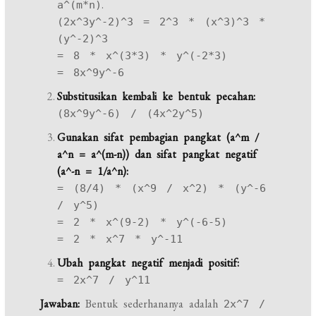
.
a^(m*n)
(2x^3y^-2)^3 = 2^3 * (x^3)^3 *
(y^-2)^3
= 8 * x^(3*3) * y^(-2*3)
= 8x^9y^-6
Substitusikan kembali ke bentuk pecahan:
(8x^9y^-6) / (4x^2y^5)
Gunakan sifat pembagian pangkat (a^m /
a^n = a^(m-n)) dan sifat pangkat negatif
(a^-n = 1/a^n):
= (8/4) * (x^9 / x^2) * (y^-6
/ y^5)
= 2 * x^(9-2) * y^(-6-5)
= 2 * x^7 * y^-11
Ubah pangkat negatif menjadi positif:
= 2x^7 / y^11
Jawaban:
Bentuk sederhananya adalah
2x^7 /