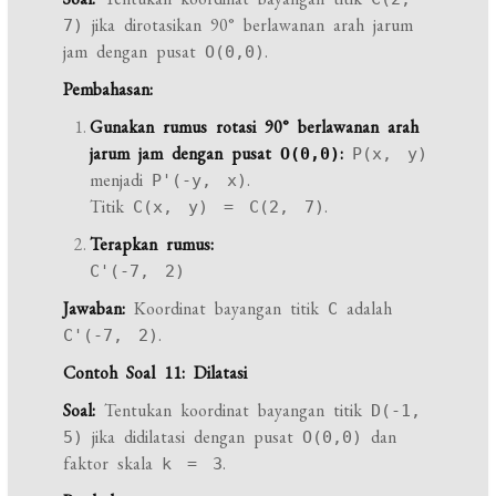
jika dirotasikan 90° berlawanan arah jarum
7)
jam dengan pusat
.
O(0,0)
Pembahasan:
Gunakan rumus rotasi 90° berlawanan arah
jarum jam dengan pusat
:
O(0,0)
P(x, y)
menjadi
.
P'(-y, x)
Titik
.
C(x, y) = C(2, 7)
Terapkan rumus:
C'(-7, 2)
Jawaban:
Koordinat bayangan titik
adalah
C
.
C'(-7, 2)
Contoh Soal 11: Dilatasi
Soal:
Tentukan koordinat bayangan titik
D(-1,
jika didilatasi dengan pusat
dan
5)
O(0,0)
faktor skala
.
k = 3