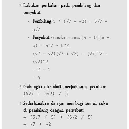
Lakukan perkalian pada pembilang dan
penyebut:
Pembilang:
5 * (√7 + √2) = 5√7 +
5√2
Penyebut:
Gunakan rumus
(a - b)(a +
.
b) = a^2 - b^2
(√7 - √2)(√7 + √2) = (√7)^2 -
(√2)^2
= 7 - 2
= 5
Gabungkan kembali menjadi satu pecahan:
(5√7 + 5√2) / 5
Sederhanakan dengan membagi semua suku
di pembilang dengan penyebut:
= (5√7 / 5) + (5√2 / 5)
= √7 + √2