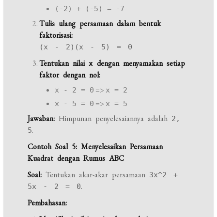
(-2) + (-5) = -7
Tulis ulang persamaan dalam bentuk
faktorisasi:
(x - 2)(x - 5) = 0
Tentukan nilai
dengan menyamakan setiap
x
faktor dengan nol:
=>
x - 2 = 0
x = 2
=>
x - 5 = 0
x = 5
Jawaban:
Himpunan penyelesaiannya adalah
2,
.
5
Contoh Soal 5: Menyelesaikan Persamaan
Kuadrat dengan Rumus ABC
Soal:
Tentukan akar-akar persamaan
3x^2 +
.
5x - 2 = 0
Pembahasan: