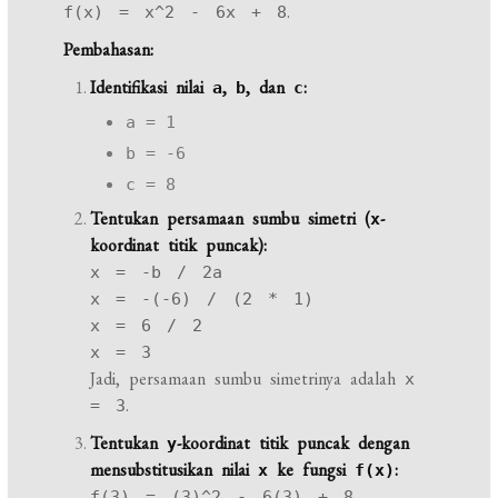
.
f(x) = x^2 - 6x + 8
Pembahasan:
Identifikasi nilai
,
, dan
:
a
b
c
a = 1
b = -6
c = 8
Tentukan persamaan sumbu simetri (
-
x
koordinat titik puncak):
x = -b / 2a
x = -(-6) / (2 * 1)
x = 6 / 2
x = 3
Jadi, persamaan sumbu simetrinya adalah
x
.
= 3
Tentukan
-koordinat titik puncak dengan
y
mensubstitusikan nilai
ke fungsi
:
x
f(x)
f(3) = (3)^2 - 6(3) + 8