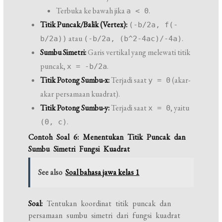
Terbuka ke bawah jika
.
a < 0
Titik Puncak/Balik (Vertex):
(-b/2a, f(-
atau
.
b/2a))
(-b/2a, (b^2-4ac)/-4a)
Sumbu Simetri:
Garis vertikal yang melewati titik
puncak,
.
x = -b/2a
Titik Potong Sumbu-x:
Terjadi saat
(akar-
y = 0
akar persamaan kuadrat).
Titik Potong Sumbu-y:
Terjadi saat
, yaitu
x = 0
.
(0, c)
Contoh Soal 6: Menentukan Titik Puncak dan
Sumbu Simetri Fungsi Kuadrat
See also
Soal bahasa jawa kelas 1
Soal:
Tentukan koordinat titik puncak dan
persamaan sumbu simetri dari fungsi kuadrat