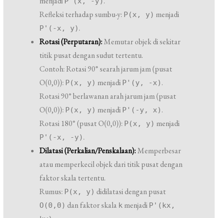
menjadi
.
P'(x, -y)
Refleksi terhadap sumbu-y:
menjadi
P(x, y)
.
P'(-x, y)
Rotasi (Perputaran):
Memutar objek di sekitar
titik pusat dengan sudut tertentu.
Contoh: Rotasi 90° searah jarum jam (pusat
O(0,0)):
menjadi
.
P(x, y)
P'(y, -x)
Rotasi 90° berlawanan arah jarum jam (pusat
O(0,0)):
menjadi
.
P(x, y)
P'(-y, x)
Rotasi 180° (pusat O(0,0)):
menjadi
P(x, y)
.
P'(-x, -y)
Dilatasi (Perkalian/Penskalaan):
Memperbesar
atau memperkecil objek dari titik pusat dengan
faktor skala tertentu.
Rumus:
didilatasi dengan pusat
P(x, y)
dan faktor skala
menjadi
O(0,0)
k
P'(kx,