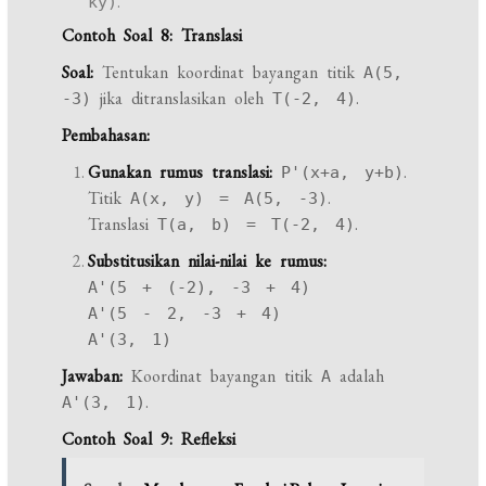
.
ky)
Contoh Soal 8: Translasi
Soal:
Tentukan koordinat bayangan titik
A(5,
jika ditranslasikan oleh
.
-3)
T(-2, 4)
Pembahasan:
Gunakan rumus translasi:
.
P'(x+a, y+b)
Titik
.
A(x, y) = A(5, -3)
Translasi
.
T(a, b) = T(-2, 4)
Substitusikan nilai-nilai ke rumus:
A'(5 + (-2), -3 + 4)
A'(5 - 2, -3 + 4)
A'(3, 1)
Jawaban:
Koordinat bayangan titik
adalah
A
.
A'(3, 1)
Contoh Soal 9: Refleksi