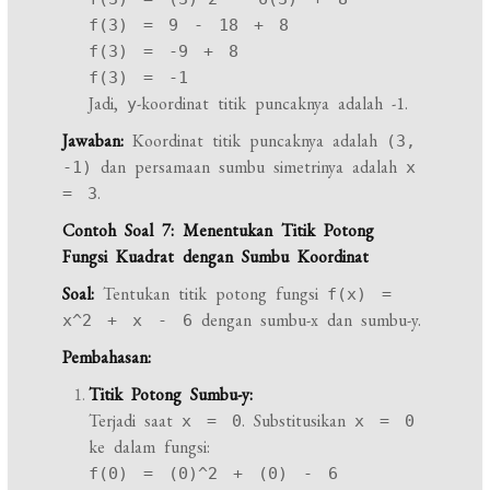
f(3) = 9 - 18 + 8
f(3) = -9 + 8
f(3) = -1
Jadi,
-koordinat titik puncaknya adalah -1.
y
Jawaban:
Koordinat titik puncaknya adalah
(3,
dan persamaan sumbu simetrinya adalah
-1)
x
.
= 3
Contoh Soal 7: Menentukan Titik Potong
Fungsi Kuadrat dengan Sumbu Koordinat
Soal:
Tentukan titik potong fungsi
f(x) =
dengan sumbu-x dan sumbu-y.
x^2 + x - 6
Pembahasan:
Titik Potong Sumbu-y:
Terjadi saat
. Substitusikan
x = 0
x = 0
ke dalam fungsi:
f(0) = (0)^2 + (0) - 6