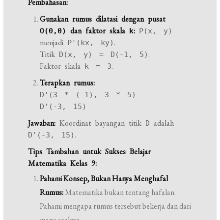
Pembahasan:
Gunakan rumus dilatasi dengan pusat
dan faktor skala
:
O(0,0)
k
P(x, y)
menjadi
.
P'(kx, ky)
Titik
.
D(x, y) = D(-1, 5)
Faktor skala
.
k = 3
Terapkan rumus:
D'(3 * (-1), 3 * 5)
D'(-3, 15)
Jawaban:
Koordinat bayangan titik
adalah
D
.
D'(-3, 15)
Tips Tambahan untuk Sukses Belajar
Matematika Kelas 9:
Pahami Konsep, Bukan Hanya Menghafal
Rumus:
Matematika bukan tentang hafalan.
Pahami mengapa rumus tersebut bekerja dan dari
mana asalnya.