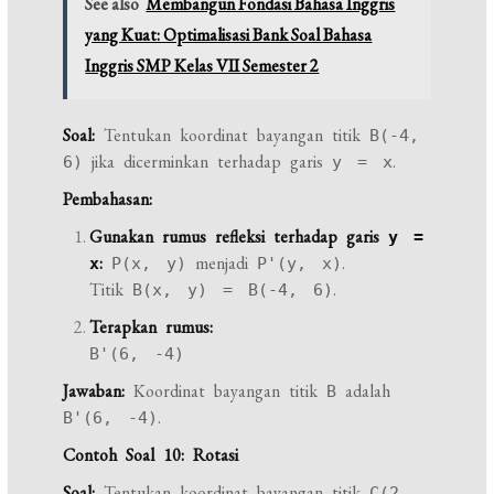
See also
Membangun Fondasi Bahasa Inggris
yang Kuat: Optimalisasi Bank Soal Bahasa
Inggris SMP Kelas VII Semester 2
Soal:
Tentukan koordinat bayangan titik
B(-4,
jika dicerminkan terhadap garis
.
6)
y = x
Pembahasan:
Gunakan rumus refleksi terhadap garis
y =
:
menjadi
.
x
P(x, y)
P'(y, x)
Titik
.
B(x, y) = B(-4, 6)
Terapkan rumus:
B'(6, -4)
Jawaban:
Koordinat bayangan titik
adalah
B
.
B'(6, -4)
Contoh Soal 10: Rotasi
Soal:
Tentukan koordinat bayangan titik
C(2,