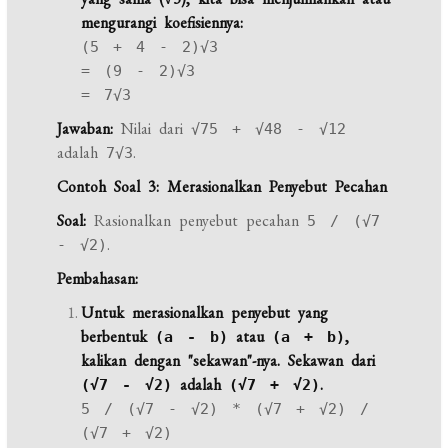
mengurangi koefisiennya:
(5 + 4 - 2)√3
= (9 - 2)√3
= 7√3
Jawaban:
Nilai dari
√75 + √48 - √12
adalah
.
7√3
Contoh Soal 3: Merasionalkan Penyebut Pecahan
Soal:
Rasionalkan penyebut pecahan
5 / (√7
.
- √2)
Pembahasan:
Untuk merasionalkan penyebut yang
berbentuk
atau
,
(a - b)
(a + b)
kalikan dengan "sekawan"-nya. Sekawan dari
adalah
.
(√7 - √2)
(√7 + √2)
5 / (√7 - √2) * (√7 + √2) /
(√7 + √2)