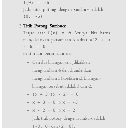
f(0) = -6
Jadi, titik potong dengan sumbu-y adalah
.
(0, -6)
Titik Potong Sumbu-x:
Terjadi saat
. Artinya, kita harus
f(x) = 0
menyelesaikan persamaan kuadrat
x^2 + x
.
- 6 = 0
Faktorkan persamaan ini:
Cari dua bilangan yang dikalikan
menghasilkan -6 dan dijumlahkan
menghasilkan 1 (koefisien x). Bilangan-
bilangan tersebut adalah 3 dan -2.
(x + 3)(x - 2) = 0
=>
x + 3 = 0
x = -3
=>
x - 2 = 0
x = 2
Jadi, titik potong dengan sumbu-x adalah
dan
.
(-3, 0)
(2, 0)