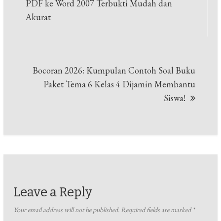
navigation
PDF ke Word 2007 Terbukti Mudah dan
Akurat
Bocoran 2026: Kumpulan Contoh Soal Buku
Paket Tema 6 Kelas 4 Dijamin Membantu
Siswa!
Leave a Reply
Your email address will not be published.
Required fields are marked
*