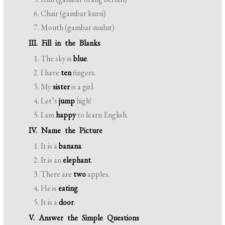
Chair (gambar kursi)
Mouth (gambar mulut)
III. Fill in the Blanks
The sky is
blue
.
I have
ten
fingers.
My
sister
is a girl.
Let’s
jump
high!
I am
happy
to learn English.
IV. Name the Picture
It is a
banana
.
It is an
elephant
.
There are
two
apples.
He is
eating
.
It is a
door
.
V. Answer the Simple Questions