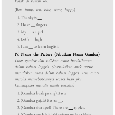
kotak di bawah ini.
(Box:
jump, ten, blue, sister, happy
)
The sky is
__
.
I have
__
fingers.
My
__
is a girl.
Let’s
__
high!
I am
__
to learn English.
IV. Name the Picture (Sebutkan Nama Gambar)
Lihat gambar dan tuliskan nama benda/hewan
dalam bahasa Inggris. (Instruksikan anak untuk
menuliskan nama dalam bahasa Inggris, atau minta
mereka menyebutkannya secara lisan jika
kemampuan menulis masih terbatas)
(Gambar buah pisang) It is a
__
.
(Gambar gajah) It is an
__
.
(Gambar dua apel) There are
__
apples.
(Gambar anak laki-laki sedang makan) He is
__
.