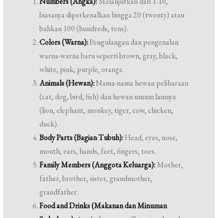
Numbers (Angka):
Melanjutkan dari 1-10,
biasanya diperkenalkan hingga 20 (twenty) atau
bahkan 100 (hundreds, tens).
Colors (Warna):
Pengulangan dan pengenalan
warna-warna baru seperti brown, gray, black,
white, pink, purple, orange.
Animals (Hewan):
Nama-nama hewan peliharaan
(cat, dog, bird, fish) dan hewan umum lainnya
(lion, elephant, monkey, tiger, cow, chicken,
duck).
Body Parts (Bagian Tubuh):
Head, eyes, nose,
mouth, ears, hands, feet, fingers, toes.
Family Members (Anggota Keluarga):
Mother,
father, brother, sister, grandmother,
grandfather.
Food and Drinks (Makanan dan Minuman