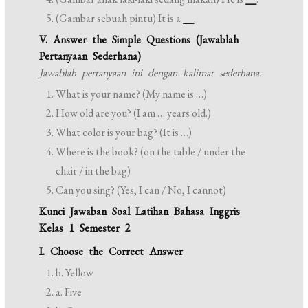
(Gambar sebuah pintu) It is a
__
.
V. Answer the Simple Questions (Jawablah
Pertanyaan Sederhana)
Jawablah pertanyaan ini dengan kalimat sederhana.
What is your name? (My name is …)
How old are you? (I am … years old.)
What color is your bag? (It is …)
Where is the book? (on the table / under the
chair / in the bag)
Can you sing? (Yes, I can / No, I cannot)
Kunci Jawaban Soal Latihan Bahasa Inggris
Kelas 1 Semester 2
I. Choose the Correct Answer
b. Yellow
a. Five