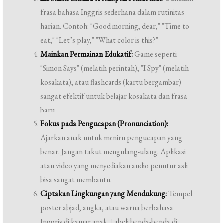
frasa bahasa Inggris sederhana dalam rutinitas
harian. Contoh: "Good morning, dear," "Time to
eat," "Let’s play," "What color is this?"
Mainkan Permainan Edukatif:
Game seperti
"Simon Says" (melatih perintah), "I Spy" (melatih
kosakata), atau flashcards (kartu bergambar)
sangat efektif untuk belajar kosakata dan frasa
baru.
Fokus pada Pengucapan (Pronunciation):
Ajarkan anak untuk meniru pengucapan yang
benar. Jangan takut mengulang-ulang. Aplikasi
atau video yang menyediakan audio penutur asli
bisa sangat membantu.
Ciptakan Lingkungan yang Mendukung:
Tempel
poster abjad, angka, atau warna berbahasa
Inggris di kamar anak. Labeli benda-benda di