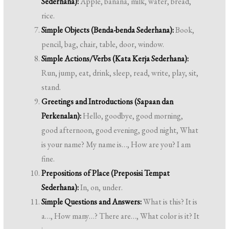
Sederhana):
Apple, banana, milk, water, bread,
rice.
Simple Objects (Benda-benda Sederhana):
Book,
pencil, bag, chair, table, door, window.
Simple Actions/Verbs (Kata Kerja Sederhana):
Run, jump, eat, drink, sleep, read, write, play, sit,
stand.
Greetings and Introductions (Sapaan dan
Perkenalan):
Hello, goodbye, good morning,
good afternoon, good evening, good night, What
is your name? My name is…, How are you? I am
fine.
Prepositions of Place (Preposisi Tempat
Sederhana):
In, on, under.
Simple Questions and Answers:
What is this? It is
a…, How many…? There are…, What color is it? It