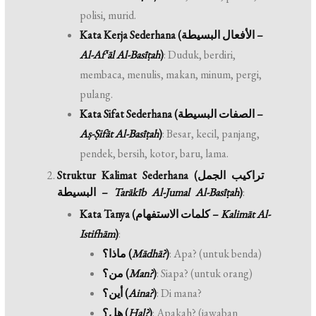
polisi, murid.
Kata Kerja Sederhana (الأفعال البسيطة –
Al-Af‘āl Al-Basīṭah
)
: Duduk, berdiri,
membaca, menulis, makan, minum, pergi,
pulang.
Kata Sifat Sederhana (الصفات البسيطة –
Aṣ-Ṣifāt Al-Basīṭah
)
: Besar, kecil, panjang,
pendek, bersih, kotor, baru, lama.
Struktur Kalimat Sederhana (تراكيب الجمل
البسيطة –
Tarākīb Al-Jumal Al-Basīṭah
)
:
Kata Tanya (كلمات الاستفهام –
Kalimāt Al-
Istifhām
)
:
ماذا؟ (
Mādhā?
)
: Apa? (untuk benda)
من؟ (
Man?
)
: Siapa? (untuk orang)
أين؟ (
Aina?
)
: Di mana?
هل؟ (
Hal?
)
: Apakah? (jawaban