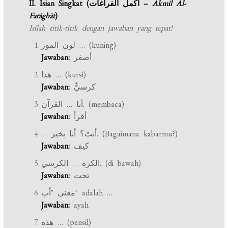
II. Isian Singkat (أكمل الفراغات –
Akmil Al-
Farāghāt
)
Isilah titik-titik dengan jawaban yang tepat!
لون الموز … (kuning)
Jawaban:
أصفر
هذا … (kursi)
Jawaban:
كرسيٌّ
أنا … القرآن. (membaca)
Jawaban:
أقرأ
… أنتَ؟ أنا بخير. (Bagaimana kabarmu?)
Jawaban:
كيف
الكرة … الكرسي. (di bawah)
Jawaban:
تحت
معنى "أب" adalah …
Jawaban:
ayah
هذه … (pensil)