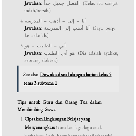
Jawaban:
الفصل جميل جداً. (Kelas itu sangat
indah/bersih.)
أنا – إلى – أذهب – المدرسة
Jawaban:
أنا أذهب إلى المدرسة. (Saya pergi
ke sekolah.)
أبي – الطبيب – هو
Jawaban:
هو أبي الطبيب. (Dia adalah ayahku,
seorang dokter.)
See also
Download soal ulangan harian kelas 5
tema 3 subtema 1
Tips untuk Guru dan Orang Tua dalam
Membimbing Siswa
Ciptakan Lingkungan Belajar yang
Menyenangkan:
Gunakan lagu-lagu anak
berbahasa Arab, kartu bergambar (flashcards),