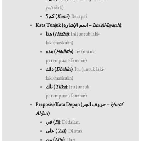
ya/tidak)
كم؟ (
Kam?
)
: Berapa?
Kata Tunjuk (اسم الإشارة –
Ism Al-Isyārah
)
:
هذا (
Hādhā
)
: Ini (untuk laki-
laki/maskulin)
هذه (
Hādhīhi
)
: Ini (untuk
perempuan/feminin)
ذلك (
Dhālika
)
: Itu (untuk laki-
laki/maskulin)
تلك (
Tilka
)
: Itu (untuk
perempuan/feminin)
Preposisi/Kata Depan (حروف الجر –
Ḥurūf
Al-Jarr
)
:
في (
Fī
)
: Di dalam
على (
‘Alā
)
: Di atas
من (
Min
)
: Dari