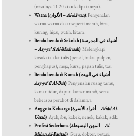
(misalnya 11-20 atau kelipatannya).
Warna (الألوان –
Al-Alwān
)
: Pengenalan
warna-warna dasar seperti merah, biru,
kuning, hijau, putih, hitam.
Benda-benda di Sekolah (أشياء في المدرسة
–
Asy-yā’ fī Al-Madrasah
)
: Melengkapi
kosakata alat tulis (pensil, buku, pulpen,
penghapus), meja, kursi, papan tulis, tas.
Benda-benda di Rumah (أشياء في البيت –
Asy-yā’ fī Al-Bait
)
: Pengenalan ruang tamu,
kamar tidur, dapur, kamar mandi, serta
beberapa perabot di dalamnya.
Anggota Keluarga (أفراد الأسرة –
Afrād Al-
Usrah
)
: Ayah, ibu, kakek, nenek, kakak, adik.
Profesi Sederhana (المهن البسيطة –
Al-
Mihan Al-Basīṭah
)
: Guru, dokter, petani,