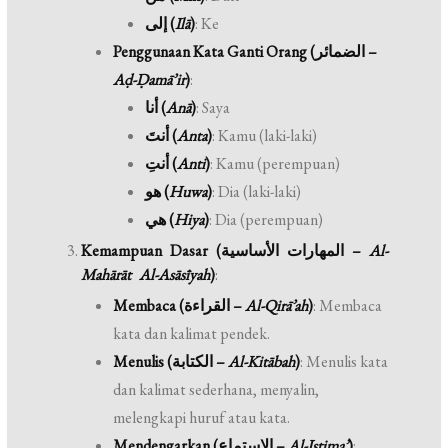
إلى (
Ilā
)
: Ke
Penggunaan Kata Ganti Orang (الضمائر –
Aḍ-Ḍamā’ir
)
:
أنا (
Anā
)
: Saya
أنتَ (
Anta
)
: Kamu (laki-laki)
أنتِ (
Anti
)
: Kamu (perempuan)
هو (
Huwa
)
: Dia (laki-laki)
هي (
Hiya
)
: Dia (perempuan)
Kemampuan Dasar (المهارات الأساسية –
Al-
Mahārāt Al-Asāsīyah
)
:
Membaca (القراءة –
Al-Qirā’ah
)
: Membaca
kata dan kalimat pendek.
Menulis (الكتابة –
Al-Kitābah
)
: Menulis kata
dan kalimat sederhana, menyalin,
melengkapi huruf atau kata.
Mendengarkan (الاستماع –
Al-Istima’
)
: