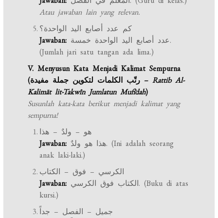
Jawaban:
المعلم في الفصل. (Guru di kelas.)
Atau jawaban lain yang relevan.
كم عدد أصابع اليد الواحدة؟
Jawaban:
عدد أصابع اليد الواحدة خمسة.
(Jumlah jari satu tangan ada lima.)
V. Menyusun Kata Menjadi Kalimat Sempurna
(رتّب الكلمات لتكوين جملة مفيدة –
Rattib Al-
Kalimāt lit-Takwīn Jumlatun Mufīdah
)
Susunlah kata-kata berikut menjadi kalimat yang
sempurna!
هو – ولدٌ – هذا
Jawaban:
هذا هو ولدٌ. (Ini adalah seorang
anak laki-laki.)
الكرسي – فوق – الكتاب
Jawaban:
الكتاب فوق الكرسي. (Buku di atas
kursi.)
جميل – الفصل – جداً