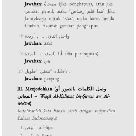
Jawaban:
ممحاةٌ (jika penghapus), atau jika
gambar pensil, maka "هذا قلم رصاص". Jika
konteksnya untuk "هذه", maka harus benda
feminin. Asumsi: gambar penghapus.
واحد, اثنان, … , أربعة.
Jawaban:
ثلاثة
أنا تلميذ، … تلميذة. (dia perempuan)
Jawaban:
هي
معنى "طويل" adalah …
Jawaban:
panjang
III. Menjodohkan (وصل الكلمات بالصور أو
المعاني –
Waṣṣil Al-Kalimāt biṣ-Ṣuwar aw Al-
Ma‘ānī
)
Jodohkanlah kata Bahasa Arab dengan terjemahan
Bahasa Indonesianya!
أبيض – a. Hijau
كبير – b. Putih