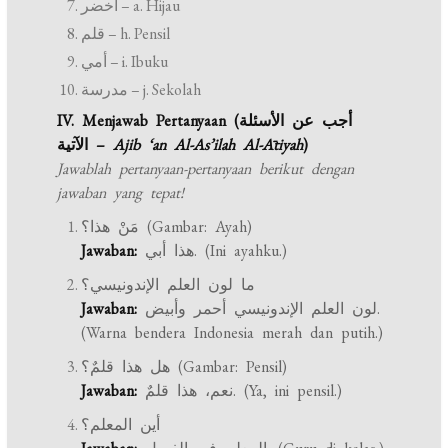
أخضر – a. Hijau
قلم – h. Pensil
أمي – i. Ibuku
مدرسة – j. Sekolah
IV. Menjawab Pertanyaan (أجب عن الأسئلة
الآتية –
Ajib ‘an Al-As’ilah Al-Ātiyah
)
Jawablah pertanyaan-pertanyaan berikut dengan
jawaban yang tepat!
مَنْ هذا؟ (Gambar: Ayah)
Jawaban:
هذا أبي. (Ini ayahku.)
ما لون العلم الإندونيسي؟
Jawaban:
لون العلم الإندونيسي أحمر وأبيض.
(Warna bendera Indonesia merah dan putih.)
هل هذا قلمٌ؟ (Gambar: Pensil)
Jawaban:
نعم، هذا قلمٌ. (Ya, ini pensil.)
أين المعلم؟