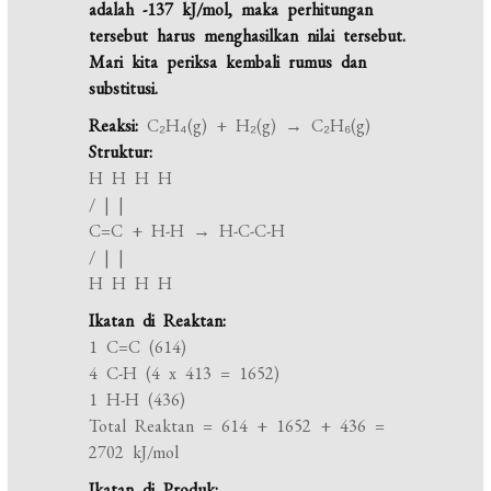
adalah -137 kJ/mol, maka perhitungan
tersebut harus menghasilkan nilai tersebut.
Mari kita periksa kembali rumus dan
substitusi.
Reaksi:
C₂H₄(g) + H₂(g) → C₂H₆(g)
Struktur:
H H H H
/ | |
C=C + H-H → H-C-C-H
/ | |
H H H H
Ikatan di Reaktan:
1 C=C (614)
4 C-H (4 x 413 = 1652)
1 H-H (436)
Total Reaktan = 614 + 1652 + 436 =
2702 kJ/mol
Ikatan di Produk: