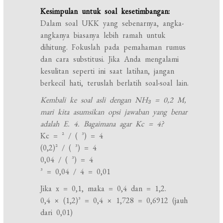
Kesimpulan untuk soal kesetimbangan:
Dalam soal UKK yang sebenarnya, angka-
angkanya biasanya lebih ramah untuk
dihitung. Fokuslah pada pemahaman rumus
dan cara substitusi. Jika Anda mengalami
kesulitan seperti ini saat latihan, jangan
berkecil hati, teruslah berlatih soal-soal lain.
Kembali ke soal asli dengan NH₃ = 0,2 M,
mari kita asumsikan opsi jawaban yang benar
adalah E. 4. Bagaimana agar Kc = 4?
Kc = ² / ( ³) = 4
(0,2)² / ( ³) = 4
0,04 / ( ³) = 4
³ = 0,04 / 4 = 0,01
Jika x = 0,1, maka = 0,4 dan = 1,2.
0,4 × (1,2)³ = 0,4 × 1,728 = 0,6912 (jauh
dari 0,01)