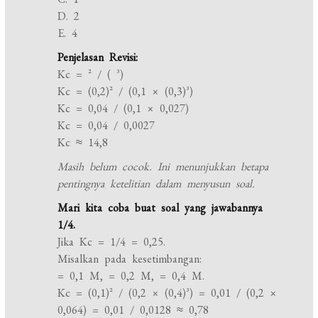
D. 2
E. 4
Penjelasan Revisi:
Kc = ² / ( ³)
Kc = (0,2)² / (0,1 × (0,3)³)
Kc = 0,04 / (0,1 × 0,027)
Kc = 0,04 / 0,0027
Kc ≈ 14,8
Masih belum cocok. Ini menunjukkan betapa
pentingnya ketelitian dalam menyusun soal.
Mari kita coba buat soal yang jawabannya
1/4.
Jika Kc = 1/4 = 0,25.
Misalkan pada kesetimbangan:
= 0,1 M, = 0,2 M, = 0,4 M.
Kc = (0,1)² / (0,2 × (0,4)³) = 0,01 / (0,2 ×
0,064) = 0,01 / 0,0128 ≈ 0,78