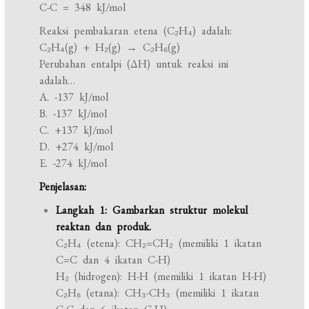
C-C = 348 kJ/mol
Reaksi pembakaran etena (C₂H₄) adalah:
C₂H₄(g) + H₂(g) → C₂H₆(g)
Perubahan entalpi (ΔH) untuk reaksi ini
adalah…
A. -137 kJ/mol
B. -137 kJ/mol
C. +137 kJ/mol
D. +274 kJ/mol
E. -274 kJ/mol
Penjelasan:
Langkah 1: Gambarkan struktur molekul
reaktan dan produk.
C₂H₄ (etena): CH₂=CH₂ (memiliki 1 ikatan
C=C dan 4 ikatan C-H)
H₂ (hidrogen): H-H (memiliki 1 ikatan H-H)
C₂H₆ (etana): CH₃-CH₃ (memiliki 1 ikatan