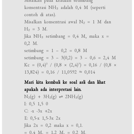
Misalkan pada keadaan setimbang
konsentrasi NH₃ adalah 0,4 M (seperti
contoh di atas).
Misalkan konsentrasi awal N₂ = 1 M dan
H₂ = 3 M.
Jika NH₃ setimbang = 0,4 M, maka x =
0,2 M.
setimbang = 1 – 0,2 = 0,8 M
setimbang = 3 – 3(0,2) = 3 – 0,6 = 2,4 M
Kc = (0,4)² / (0,8 × (2,4)³) = 0,16 / (0,8 ×
13,824) = 0,16 / 11,0592 ≈ 0,014
Mari kita kembali ke soal asli dan lihat
apakah ada interpretasi lain.
N₂(g) + 3H₂(g) ⇌ 2NH₃(g)
I: 0,5 1,5 0
C: -x -3x +2x
E: 0,5-x 1,5-3x 2x
Jika 2x = 0,2 maka x = 0,1.
= 0,4 M, = 1,2 M, = 0,2 M.