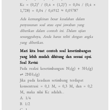
Kc = (0,2)² / (0,4 × (1,2)³) = 0,04 / (0,4 ×
1,728) = 0,04 / 0,6912 ≈ 0,05787
Ada kemungkinan besar kesalahan dalam
penyusunan soal atau opsi jawaban yang
diberikan dalam contoh ini. Dalam ujian
sesungguhnya, Anda harus teliti dengan angka
yang diberikan.
Mari kita buat contoh soal kesetimbangan
yang lebih mudah dihitung dan sesuai opsi.
Soal Revisi:
Pada reaksi kesetimbangan: N₂(g) + 3H₂(g)
⇌ 2NH₃(g)
Jika pada keadaan setimbang terdapat
konsentrasi: = 0,1 M, = 0,3 M, dan = 0,2
M, maka nilai Kc adalah…
A. 1/4
B. 1/2
C. 1