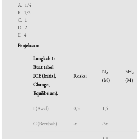
A. 1/4
B. 1/2
C. 1
D. 2
E. 4
Penjelasan:
Langkah 1:
Buat tabel
N₂
3H₂
ICE (Initial,
Reaksi
(M)
(M)
Change,
Equilibrium).
I (Awal)
0,5
1,5
C (Berubah)
-x
-3x
1,5