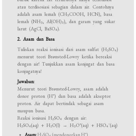
atau terdisosiasi sebagian dalam air. Contohnya
adalah asam lemah (CH₃COOH, HCN), basa
lemah (NH₃, Al(OH)₃), dan garam yang sukar
larut (AgCl, BaSO₄).
2. Asam dan Basa
Tuliskan reaksi ionisasi dari asam sulfat (H₂SO₄)
menurut teori Brønsted-Lowry ketika bereaksi
dengan air! Tunjukkan asam konjugat dan basa
konjugatnya!
Jawaban:
Menurut teori Brønsted-Lowry, asam adalah
donor proton (H⁺) dan basa adalah akseptor
proton. Air dapat bertindak sebagai asam
maupun basa.
Reaksi ionisasi H₂SO₄ dengan air:
H₂SO₄(aq) + H₂O(l) → H₃O⁺(aq) + HSO₄⁻(aq)
Asam:
H₂SO₄ (mendonorkan H⁺)