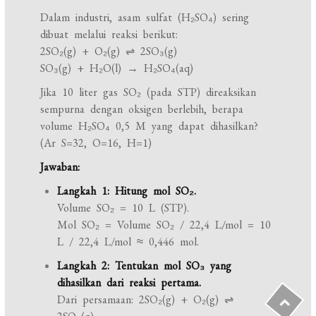
Dalam industri, asam sulfat (H₂SO₄) sering
dibuat melalui reaksi berikut:
2SO₂(g) + O₂(g) ⇌ 2SO₃(g)
SO₃(g) + H₂O(l) → H₂SO₄(aq)
Jika 10 liter gas SO₂ (pada STP) direaksikan
sempurna dengan oksigen berlebih, berapa
volume H₂SO₄ 0,5 M yang dapat dihasilkan?
(Ar S=32, O=16, H=1)
Jawaban:
Langkah 1: Hitung mol SO₂.
Volume SO₂ = 10 L (STP).
Mol SO₂ = Volume SO₂ / 22,4 L/mol = 10
L / 22,4 L/mol ≈ 0,446 mol.
Langkah 2: Tentukan mol SO₃ yang
dihasilkan dari reaksi pertama.
Dari persamaan: 2SO₂(g) + O₂(g) ⇌