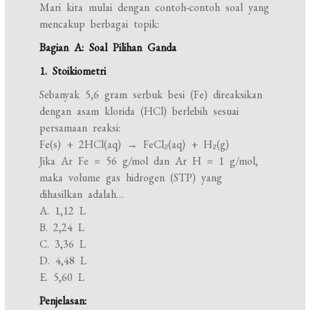
Mari kita mulai dengan contoh-contoh soal yang
mencakup berbagai topik:
Bagian A: Soal Pilihan Ganda
1. Stoikiometri
Sebanyak 5,6 gram serbuk besi (Fe) direaksikan
dengan asam klorida (HCl) berlebih sesuai
persamaan reaksi:
Fe(s) + 2HCl(aq) → FeCl₂(aq) + H₂(g)
Jika Ar Fe = 56 g/mol dan Ar H = 1 g/mol,
maka volume gas hidrogen (STP) yang
dihasilkan adalah…
A. 1,12 L
B. 2,24 L
C. 3,36 L
D. 4,48 L
E. 5,60 L
Penjelasan: