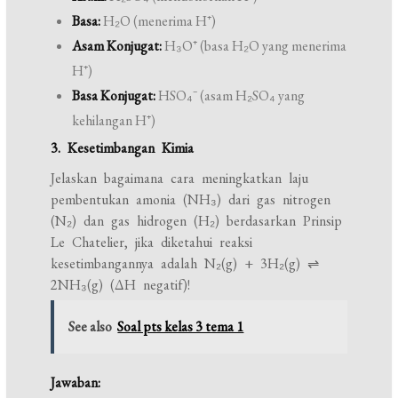
Basa:
H₂O (menerima H⁺)
Asam Konjugat:
H₃O⁺ (basa H₂O yang menerima
H⁺)
Basa Konjugat:
HSO₄⁻ (asam H₂SO₄ yang
kehilangan H⁺)
3. Kesetimbangan Kimia
Jelaskan bagaimana cara meningkatkan laju
pembentukan amonia (NH₃) dari gas nitrogen
(N₂) dan gas hidrogen (H₂) berdasarkan Prinsip
Le Chatelier, jika diketahui reaksi
kesetimbangannya adalah N₂(g) + 3H₂(g) ⇌
2NH₃(g) (ΔH negatif)!
See also
Soal pts kelas 3 tema 1
Jawaban: