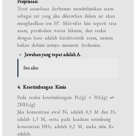
Penjelasan:
Teori asam-basa Arrhenius mendefinisikan asam
sebagai zat yang jika dilarutkan dalam air akan
menghasilkan ion H⁺. Sifat-sifat lain seperti rasa
asam, perubahan warna lakmus, dan reaksi
dengan basa adalah karakteristik asam, namun
bukan definisi intinya menurut Arrhenius.
Jawaban yang tepat adalah A.
See also
4. Kesetimbangan Kimia
Pada reaksi kesetimbangan: N₂(g) + 3H₂(g) ⇌
2NH₃(g)
Jika konsentrasi awal N₂ adalah 0,5 M dan H₂
adalah 1,5 M, serta pada keadaan setimbang
konsentrasi NH₃ adalah 0,2 M, maka nilai Kc
adalah…