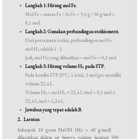
Langkah 1: Hitung mol Fe.
Mol Fe = massa Fe / Ar Fe = 5,6 g / 56 g/mol =
0,1 mol.
Langkah 2: Gunakan perbandingan stoikiometri.
Dari persamaan reaksi, perbandingan mol Fe :
mol H₂ adalah 1 : 1.
Jadi, mol H₂ yang dihasilkan = mol Fe = 0,1 mol.
Langkah 3: Hitung volume H₂ pada STP.
Pada kondisi STP (0°C, 1 atm), 1 mol gas memiliki
volume 22,4 L.
Volume H₂ = mol H₂ × 22,4 L/mol = 0,1 mol ×
22,4 L/mol = 2,24 L.
Jawaban yang tepat adalah B.
2. Larutan
Sebanyak 10 gram NaOH (Mr = 40 g/mol)
dilarutkan dalam air hingga volume larutan 500