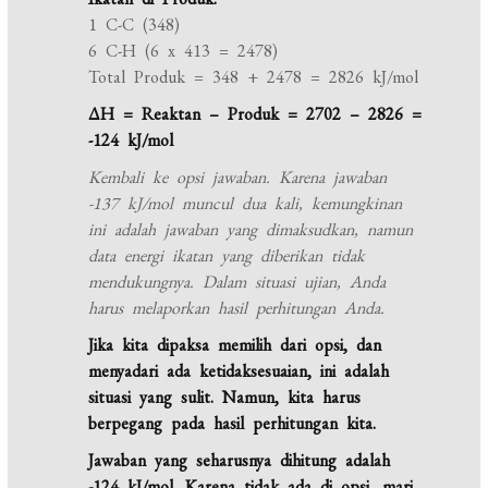
1 C-C (348)
6 C-H (6 x 413 = 2478)
Total Produk = 348 + 2478 = 2826 kJ/mol
ΔH = Reaktan – Produk = 2702 – 2826 =
-124 kJ/mol
Kembali ke opsi jawaban. Karena jawaban
-137 kJ/mol muncul dua kali, kemungkinan
ini adalah jawaban yang dimaksudkan, namun
data energi ikatan yang diberikan tidak
mendukungnya. Dalam situasi ujian, Anda
harus melaporkan hasil perhitungan Anda.
Jika kita dipaksa memilih dari opsi, dan
menyadari ada ketidaksesuaian, ini adalah
situasi yang sulit. Namun, kita harus
berpegang pada hasil perhitungan kita.
Jawaban yang seharusnya dihitung adalah
-124 kJ/mol. Karena tidak ada di opsi, mari