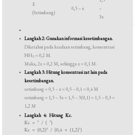
E
0,5 – x
–
(Setimbang)
3x
Langkah 2: Gunakan informasi kesetimbangan.
Diketahui pada keadaan setimbang, konsentrasi
NH₃ = 0,2 M.
Maka, 2x = 0,2 M, sehingga x = 0,1 M.
Langkah 3: Hitung konsentrasi zat lain pada
kesetimbangan.
setimbang = 0,5 – x = 0,5 – 0,1 = 0,4 M
setimbang = 1,5 – 3x = 1,5 – 3(0,1) = 1,5 – 0,3 =
1,2 M
Langkah 4: Hitung Kc.
Kc = ² / ( ³)
Kc = (0,2)² / (0,4 × (1,2)³)