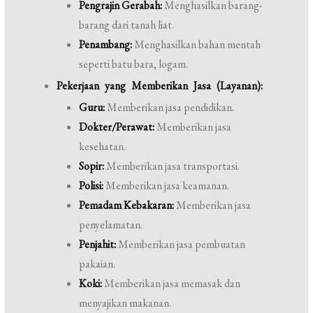
Pengrajin Gerabah:
Menghasilkan barang-
barang dari tanah liat.
Penambang:
Menghasilkan bahan mentah
seperti batu bara, logam.
Pekerjaan yang Memberikan Jasa (Layanan):
Guru:
Memberikan jasa pendidikan.
Dokter/Perawat:
Memberikan jasa
kesehatan.
Sopir:
Memberikan jasa transportasi.
Polisi:
Memberikan jasa keamanan.
Pemadam Kebakaran:
Memberikan jasa
penyelamatan.
Penjahit:
Memberikan jasa pembuatan
pakaian.
Koki:
Memberikan jasa memasak dan
menyajikan makanan.