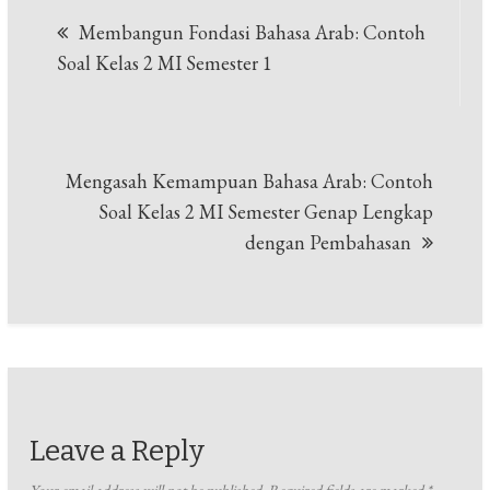
Post
Membangun Fondasi Bahasa Arab: Contoh
navigation
Soal Kelas 2 MI Semester 1
Mengasah Kemampuan Bahasa Arab: Contoh
Soal Kelas 2 MI Semester Genap Lengkap
dengan Pembahasan
Leave a Reply
Your email address will not be published.
Required fields are marked
*