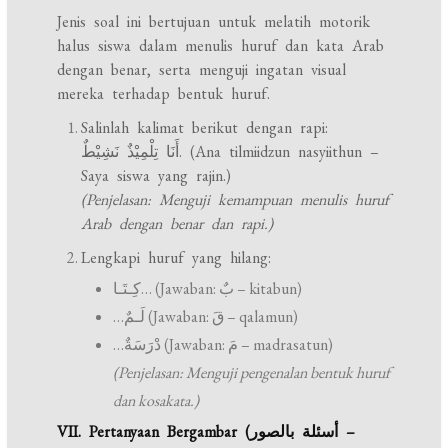
Jenis soal ini bertujuan untuk melatih motorik
halus siswa dalam menulis huruf dan kata Arab
dengan benar, serta menguji ingatan visual
mereka terhadap bentuk huruf.
Salinlah kalimat berikut dengan rapi:
أَنَا تِلْمِيْذٌ نَشِيْطٌ. (Ana tilmiidzun nasyiithun –
Saya siswa yang rajin.)
(Penjelasan: Menguji kemampuan menulis huruf
Arab dengan benar dan rapi.)
Lengkapi huruf yang hilang:
كِـتَـا… (Jawaban: بٌ – kitabun)
…لَـمٌ (Jawaban: قَ – qalamun)
…دْرَسَةٌ (Jawaban: مَ – madrasatun)
(Penjelasan: Menguji pengenalan bentuk huruf
dan kosakata.)
VII. Pertanyaan Bergambar (أسئلة بالصور –