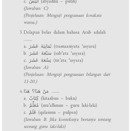
c. أَبْيَضُ (abyadhu – putih)
(Jawaban: C)
(Penjelasan: Menguji penguasaan kosakata
warna.)
Delapan belas dalam bahasa Arab adalah
……..
a. ثَمَانِيَةَ عَشَرَ (tsamaaniyata ‘asyara)
b. سَبْعَةَ عَشَرَ (sab’ata ‘asyara)
c. تِسْعَةَ عَشَرَ (tis’ata ‘asyara)
(Jawaban: A)
(Penjelasan: Menguji penguasaan bilangan dari
11-20.)
مَنْ هَذَا؟ هَذَا ……..
a. كِتَابٌ (kitaabun – buku)
b. مُعَلِّمٌ (mu’allimun – guru laki-laki)
c. قَلَمٌ (qalamun – pulpen)
(Jawaban: B. Jika konteksnya bertanya tentang
seorang guru laki-laki)