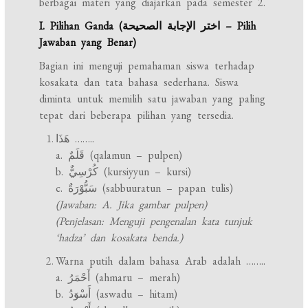
berbagai materi yang diajarkan pada semester 2.
I. Pilihan Ganda (اختر الإجابة الصحيحة – Pilih
Jawaban yang Benar)
Bagian ini menguji pemahaman siswa terhadap
kosakata dan tata bahasa sederhana. Siswa
diminta untuk memilih satu jawaban yang paling
tepat dari beberapa pilihan yang tersedia.
هَذَا ……..
a. قَلَمٌ (qalamun – pulpen)
b. كُرْسِيٌّ (kursiyyun – kursi)
c. سَبُّوْرَةٌ (sabbuuratun – papan tulis)
(Jawaban: A. Jika gambar pulpen)
(Penjelasan: Menguji pengenalan kata tunjuk
‘hadza’ dan kosakata benda.)
Warna putih dalam bahasa Arab adalah ……..
a. أَحْمَرُ (ahmaru – merah)
b. أَسْوَدُ (aswadu – hitam)