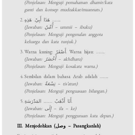
(Penjelasan: Menguji pemahaman dhamir/kata
ganti dan konsep mudzakkar/muannats.)
هَذَا أَبِيْ. هَذِهِ ……..
(Jawaban: أُمِّيْ – ummii – ibuku)
(Penjelasan: Menguji pengenalan anggota
keluarga dan kata tunjuk.)
Warna kuning: أَصْفَرُ. Warna hijau: ……..
(Jawaban: أَخْضَرُ – akhdharu)
(Penjelasan: Menguji kosakata warna.)
Sembilan dalam bahasa Arab adalah ……..
(Jawaban: تِسْعَةٌ – tis’atun)
(Penjelasan: Menguji penguasaan bilangan.)
أَنَا أَذْهَبُ …….. المَدْرَسَةِ.
(Jawaban: إِلَى – ila – ke)
(Penjelasan: Menguji penggunaan kata depan.)
III. Menjodohkan (وصل – Pasangkanlah)