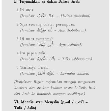
B. Terjemahkan ke dalam Bahasa Arab:
Ini meja.
(Jawaban: هَذَا مَكْتَبٌ. – Hadzaa maktabun)
Saya seorang dokter perempuan.
(Jawaban: أَنَا طَبِيْبَةٌ. – Ana thobiibatun)
Di mana rumahmu?
(Jawaban: أَيْنَ بَيْتُكَ؟ – Ayna baituka?)
Itu papan tulis.
(Jawaban: تِلْكَ سَبُّوْرَةٌ. – Tilka sabbuuratun)
Warnanya merah.
(Jawaban: لَوْنُهُ أَحْمَرُ. – Lawnuhu ahmaru)
(Penjelasan: Bagian terjemahan menguji penguasaan
kosakata dan struktur kalimat secara holistik, baik
dari Arab ke Indonesia maupun sebaliknya.)
VI. Menulis atau Menyalin (اكتب / انسخ –
Tulis / Salin)