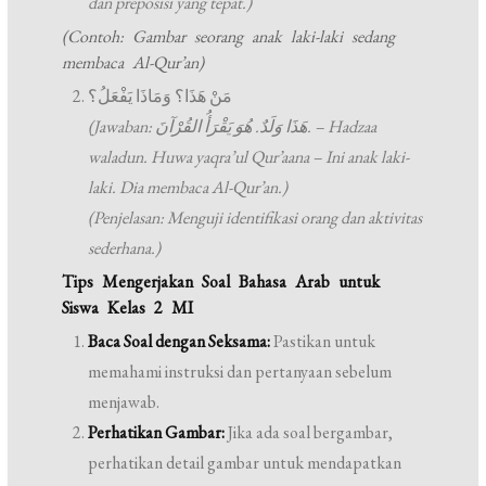
dan preposisi yang tepat.)
(Contoh: Gambar seorang anak laki-laki sedang
membaca Al-Qur’an)
مَنْ هَذَا؟ وَمَاذَا يَفْعَلُ؟
(Jawaban: هَذَا وَلَدٌ. هُوَ يَقْرَأُ القُرْآنَ. – Hadzaa
waladun. Huwa yaqra’ul Qur’aana – Ini anak laki-
laki. Dia membaca Al-Qur’an.)
(Penjelasan: Menguji identifikasi orang dan aktivitas
sederhana.)
Tips Mengerjakan Soal Bahasa Arab untuk
Siswa Kelas 2 MI
Baca Soal dengan Seksama:
Pastikan untuk
memahami instruksi dan pertanyaan sebelum
menjawab.
Perhatikan Gambar:
Jika ada soal bergambar,
perhatikan detail gambar untuk mendapatkan