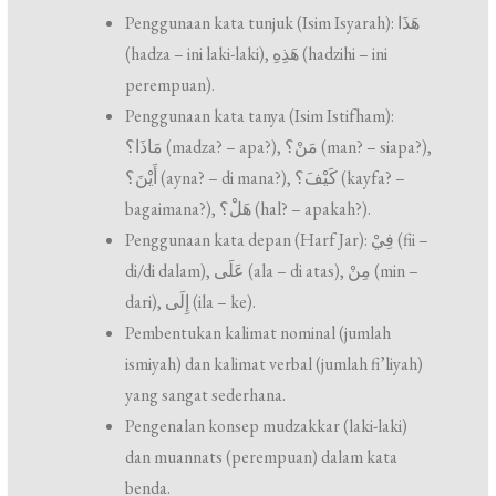
Penggunaan kata tunjuk (Isim Isyarah): هَذَا
(hadza – ini laki-laki), هَذِهِ (hadzihi – ini
perempuan).
Penggunaan kata tanya (Isim Istifham):
مَاذَا؟ (madza? – apa?), مَنْ؟ (man? – siapa?),
أَيْنَ؟ (ayna? – di mana?), كَيْفَ؟ (kayfa? –
bagaimana?), هَلْ؟ (hal? – apakah?).
Penggunaan kata depan (Harf Jar): فِيْ (fii –
di/di dalam), عَلَى (ala – di atas), مِنْ (min –
dari), إِلَى (ila – ke).
Pembentukan kalimat nominal (jumlah
ismiyah) dan kalimat verbal (jumlah fi’liyah)
yang sangat sederhana.
Pengenalan konsep mudzakkar (laki-laki)
dan muannats (perempuan) dalam kata
benda.