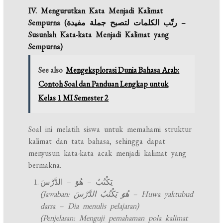
IV. Mengurutkan Kata Menjadi Kalimat
Sempurna (رتّب الكلمات لتصبح جملة مفيدة –
Susunlah Kata-kata Menjadi Kalimat yang
Sempurna)
See also
Mengeksplorasi Dunia Bahasa Arab:
Contoh Soal dan Panduan Lengkap untuk
Kelas 1 MI Semester 2
Soal ini melatih siswa untuk memahami struktur
kalimat dan tata bahasa, sehingga dapat
menyusun kata-kata acak menjadi kalimat yang
bermakna.
يَكْتُبُ – هُوَ – الدَّرْسَ
(Jawaban: هُوَ يَكْتُبُ الدَّرْسَ – Huwa yaktubud
darsa – Dia menulis pelajaran)
(Penjelasan: Menguji pemahaman pola kalimat