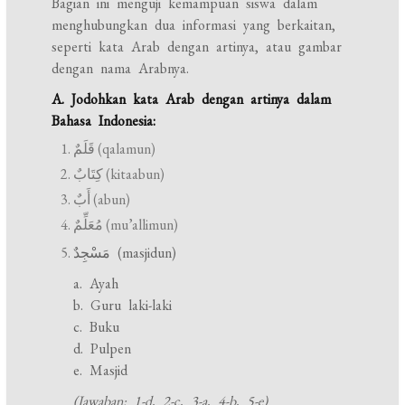
Bagian ini menguji kemampuan siswa dalam
menghubungkan dua informasi yang berkaitan,
seperti kata Arab dengan artinya, atau gambar
dengan nama Arabnya.
A. Jodohkan kata Arab dengan artinya dalam
Bahasa Indonesia:
قَلَمٌ (qalamun)
كِتَابٌ (kitaabun)
أَبٌ (abun)
مُعَلِّمٌ (mu’allimun)
مَسْجِدٌ (masjidun)
a. Ayah
b. Guru laki-laki
c. Buku
d. Pulpen
e. Masjid
(Jawaban: 1-d, 2-c, 3-a, 4-b, 5-e)