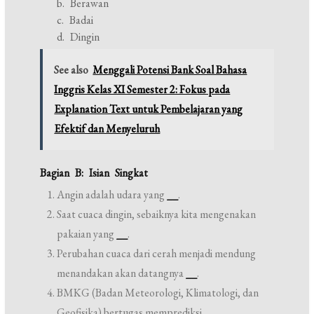
b. Berawan
c. Badai
d. Dingin
See also
Menggali Potensi Bank Soal Bahasa
Inggris Kelas XI Semester 2: Fokus pada
Explanation Text untuk Pembelajaran yang
Efektif dan Menyeluruh
Bagian B: Isian Singkat
Angin adalah udara yang
__
.
Saat cuaca dingin, sebaiknya kita mengenakan
pakaian yang
__
.
Perubahan cuaca dari cerah menjadi mendung
menandakan akan datangnya
__
.
BMKG (Badan Meteorologi, Klimatologi, dan
Geofisika) bertugas memprediksi
__
.