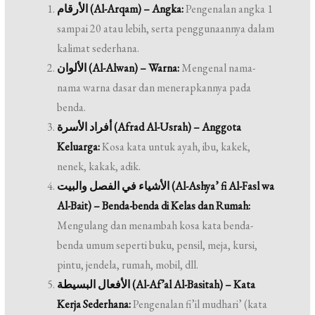
الأرقام (Al-Arqam) – Angka:
Pengenalan angka 1
sampai 20 atau lebih, serta penggunaannya dalam
kalimat sederhana.
الألوان (Al-Alwan) – Warna:
Mengenal nama-
nama warna dasar dan menerapkannya pada
benda.
أفراد الأسرة (Afrad Al-Usrah) – Anggota
Keluarga:
Kosa kata untuk ayah, ibu, kakek,
nenek, kakak, adik.
الأشياء في الفصل والبيت (Al-Ashya’ fi Al-Fasl wa
Al-Bait) – Benda-benda di Kelas dan Rumah:
Mengulang dan menambah kosa kata benda-
benda umum seperti buku, pensil, meja, kursi,
pintu, jendela, rumah, mobil, dll.
الأفعال البسيطة (Al-Af’al Al-Basitah) – Kata
Kerja Sederhana:
Pengenalan fi’il mudhari’ (kata