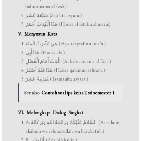
babu amama al-fasli.)
سَبْعَةَ عَشَرَ. (Sab’ata asyara.)
هَذَا الْكِتَابُ أَحْمَرُ. (Hadza al-kitabu ahmaru.)
V. Menyusun Kata
هِيَ تَشْرَبُ الْمَاءَ. (Hiya tasyrabu al-ma’a.)
هَذَا أَبِي. (Hadza abi.)
الْبَابُ أَمَامَ الْفَصْلِ. (Al-babu amama al-fasli.)
هَذَا قَلَمٌ أَصْفَرُ. (Hadza qalamun ashfaru.)
ثَمَانِيَةَ عَشَرَ. (Tsamanita asyara.)
See also
Contoh soal ips kelas 2 sd semester 1
VI. Melengkapi Dialog Singkat
A: السَّلاَمُ عَلَيْكُمْ وَرَحْمَةُ اللهِ وَبَرَكَاتُهُ. (As-salamu
alaikum wa rahmatullahi wa barakatuh.)
B: أَنَا بِخَيْرٍ. (Ana bi khairin.)