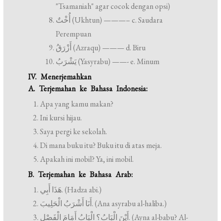
"Tsamaniah" agar cocok dengan opsi)
أُخْتٌ (Ukhtun) ———– c. Saudara
Perempuan
أَزْرَقُ (Azraqu) ——— d. Biru
يَشْرَبُ (Yasyrabu) ——- e. Minum
IV. Menerjemahkan
A. Terjemahan ke Bahasa Indonesia:
Apa yang kamu makan?
Ini kursi hijau.
Saya pergi ke sekolah.
Di mana buku itu? Buku itu di atas meja.
Apakah ini mobil? Ya, ini mobil.
B. Terjemahan ke Bahasa Arab:
هَذَا أَبِي. (Hadza abi.)
أَنَا أَشْرَبُ الْحَلِيبَ. (Ana asyrabu al-haliba.)
أَيْنَ الْبَابُ؟ الْبَابُ أَمَامَ الْفَصْلِ. (Ayna al-babu? Al-