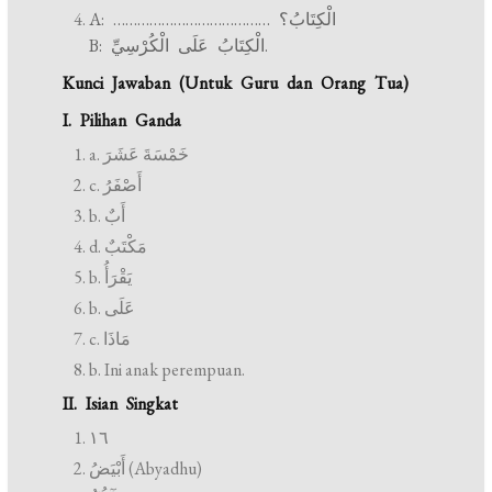
A: ………………………………… الْكِتَابُ؟
B: الْكِتَابُ عَلَى الْكُرْسِيِّ.
Kunci Jawaban (Untuk Guru dan Orang Tua)
I. Pilihan Ganda
a. خَمْسَةَ عَشَرَ
c. أَصْفَرُ
b. أَبٌ
d. مَكْتَبٌ
b. يَقْرَأُ
b. عَلَى
c. مَاذَا
b. Ini anak perempuan.
II. Isian Singkat
١٦
أَبْيَضُ (Abyadhu)