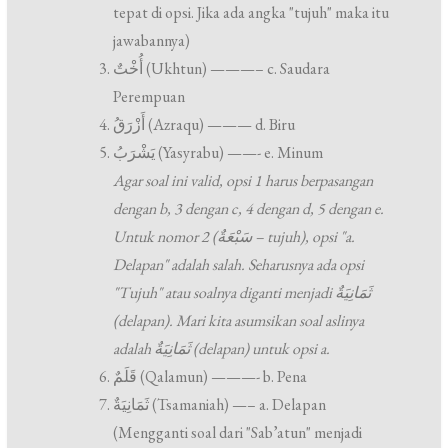
tepat di opsi. Jika ada angka "tujuh" maka itu
jawabannya)
أُخْتٌ (Ukhtun) ———– c. Saudara
Perempuan
أَزْرَقُ (Azraqu) ——— d. Biru
يَشْرَبُ (Yasyrabu) ——- e. Minum
Agar soal ini valid, opsi 1 harus berpasangan
dengan b, 3 dengan c, 4 dengan d, 5 dengan e.
Untuk nomor 2 (سَبْعَةٌ – tujuh), opsi "a.
Delapan" adalah salah. Seharusnya ada opsi
"Tujuh" atau soalnya diganti menjadi ثَمَانِيَةٌ
(delapan). Mari kita asumsikan soal aslinya
adalah ثَمَانِيَةٌ (delapan) untuk opsi a.
قَلَمٌ (Qalamun) ———- b. Pena
ثَمَانِيَةٌ (Tsamaniah) —– a. Delapan
(Mengganti soal dari "Sab’atun" menjadi