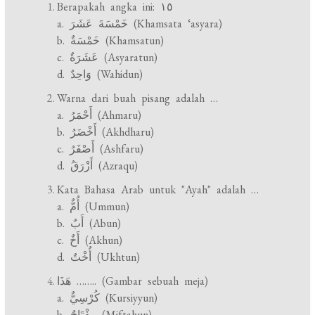
Berapakah angka ini: ١٥
a. خَمْسَةَ عَشَرَ (Khamsata ‘asyara)
b. خَمْسَةٌ (Khamsatun)
c. عَشَرَةٌ (Asyaratun)
d. وَاحِدٌ (Wahidun)
Warna dari buah pisang adalah …
a. أَحْمَرُ (Ahmaru)
b. أَخْضَرُ (Akhdharu)
c. أَصْفَرُ (Ashfaru)
d. أَزْرَقُ (Azraqu)
Kata Bahasa Arab untuk "Ayah" adalah …
a. أُمٌّ (Ummun)
b. أَبٌ (Abun)
c. أَخٌ (Akhun)
d. أُخْتٌ (Ukhtun)
هَذَا …….. (Gambar sebuah meja)
a. كُرْسِيٌّ (Kursiyyun)
b. مِفْتَاحٌ (Miftahun)