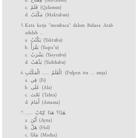
c. قَلَمٌ (Qalamun)
d. مَكْتَبٌ (Maktabun)
Kata kerja "membaca" dalam Bahasa Arab
adalah …
a. يَكْتُبُ (Yaktubu)
b. يَقْرَأُ (Yaqra’u)
c. يَشْرَبُ (Yasyrabu)
d. يَذْهَبُ (Yadzhabu)
الْقَلَمُ …… الْمَكْتَبِ. (Pulpen itu … meja)
a. فِي (Fi)
b. عَلَى (Ala)
c. تَحْتَ (Tahta)
d. أَمَامَ (Amama)
……. هَذَا؟ هَذَا كِتَابٌ.
a. أَيْنَ (Ayna)
b. هَلْ (Hal)
c. مَاذَا (Madza)