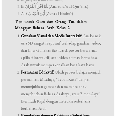
B: أَنَا أَقْرَأُ الْقُرْآنَ. (Ana aqra’u al-Qur’ana.)
A: أَيْنَ الْكِتَابُ؟ (Ayna al-kitabu?)
Tips untuk Guru dan Orang Tua dalam
Mengajar Bahasa Arab Kelas 2
Gunakan Visual dan Media Interaktif:
Anak-anak
usia SD sangat responsif terhadap gambar, video,
dan lagu. Gunakan flashcard, poster berwarna,
aplikasi interaktif, atau video animasi berbahasa
Arab untuk memperkenalkan kosa kata baru.
Permainan Edukatif:
Ubah proses belajar menjadi
permainan. Misalnya, "Tebak Kata" dengan
menunjukkan gambar dan meminta anak
menyebutkan Bahasa Arabnya, atau "Simon Says"
(Perintah Raja) dengan instruksi sederhana
berbahasa Arab.
Koneksikan dengan Kehidupan Sehari-hari: