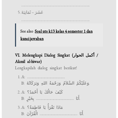
……………………………………………………………..
عَشَرَ – ثَمَانِيَةَ
……………………………………………………………..
See also
Soal uts k13 kelas 4 semester 1 dan
kunci jawaban
VI. Melengkapi Dialog Singkat (أكمل الحوار /
Akmil al-hiwar)
Lengkapilah dialog singkat berikut!
A: …………………………………
B: وَعَلَيْكُمُ السَّلاَمُ وَرَحْمَةُ اللهِ وَبَرَكَاتُهُ.
A: كَيْفَ حَالُكَ يَا أَحْمَدُ؟
B: أَنَا ………………………………… بِخَيْرٍ.
A: مَاذَا تَقْرَأُ يَا فَاطِمَةُ؟
B: أَنَا ………………………………… الْقُرْآنَ.