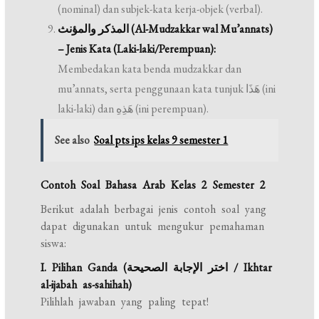
(nominal) dan subjek-kata kerja-objek (verbal).
المذكر والمؤنث (Al-Mudzakkar wal Mu’annats)
– Jenis Kata (Laki-laki/Perempuan):
Membedakan kata benda mudzakkar dan
mu’annats, serta penggunaan kata tunjuk هَذَا (ini
laki-laki) dan هَذِهِ (ini perempuan).
See also
Soal pts ips kelas 9 semester 1
Contoh Soal Bahasa Arab Kelas 2 Semester 2
Berikut adalah berbagai jenis contoh soal yang
dapat digunakan untuk mengukur pemahaman
siswa:
I. Pilihan Ganda (اختر الإجابة الصحيحة / Ikhtar
al-ijabah as-sahihah)
Pilihlah jawaban yang paling tepat!