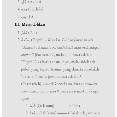
آكُلُ (Akulu)
هَذِهِ (Hadzihi)
فِي (Fi)
III. Menjodohkan
قَلَمٌ (Pena)
سَبْعَةٌ (Tujuh) –
Koreksi: Pilihan Jawaban ada
"delapan". Asumsi soal salah ketik atau maksudnya
angka 7.
Jika benar 7, maka jodohnya adalah
"Tujuh". Jika harus sesuai opsi, maka tidak ada
jodoh yang tepat. Asumsi yang dimaksud adalah
"delapan", maka jawabannya adalah ٨
(Tsamaniah).
Untuk konteks ini, kita asumsikan
siswa harus tahu 7 dan 8, jadi kita sesuaikan dengan
opsi:
قَلَمٌ (Qalamun) ———- b. Pena
سَبْعَةٌ (Sab’atun) ——– (Tidak ada jawaban