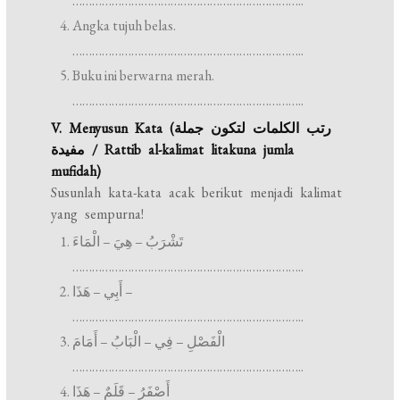
……………………………………………………………..
Angka tujuh belas.
……………………………………………………………..
Buku ini berwarna merah.
……………………………………………………………..
V. Menyusun Kata (رتب الكلمات لتكون جملة
مفيدة / Rattib al-kalimat litakuna jumla
mufidah)
Susunlah kata-kata acak berikut menjadi kalimat
yang sempurna!
تَشْرَبُ – هِيَ – الْمَاءَ
……………………………………………………………..
أَبِي – هَذَا –
……………………………………………………………..
الْفَصْلِ – فِي – الْبَابُ – أَمَامَ
……………………………………………………………..
أَصْفَرُ – قَلَمٌ – هَذَا