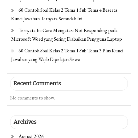
60 Contoh Soal Kelas 2 Tema 1 Sub Tema 4 Beserta
Kunci Jawaban Ternyata Semudah Ini
Ternyata Ini Cara Mengatasi Not Responding pada
Microsoft Word yang Sering Diabaikan Pengguna Laptop
60 Contoh Soal Kelas 2 Tema 1 Sub Tema 3 Plus Kunci
Jawaban yang Wajib Dipelajari Siswa
Recent Comments
No comments to show.
Archives
August 2026