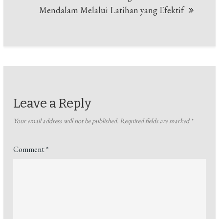
Mendalam Melalui Latihan yang Efektif
Leave a Reply
Your email address will not be published.
Required fields are marked
*
Comment
*