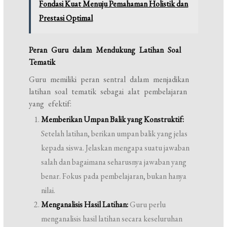
Fondasi Kuat Menuju Pemahaman Holistik dan
Prestasi Optimal
Peran Guru dalam Mendukung Latihan Soal
Tematik
Guru memiliki peran sentral dalam menjadikan
latihan soal tematik sebagai alat pembelajaran
yang efektif:
Memberikan Umpan Balik yang Konstruktif:
Setelah latihan, berikan umpan balik yang jelas
kepada siswa. Jelaskan mengapa suatu jawaban
salah dan bagaimana seharusnya jawaban yang
benar. Fokus pada pembelajaran, bukan hanya
nilai.
Menganalisis Hasil Latihan:
Guru perlu
menganalisis hasil latihan secara keseluruhan