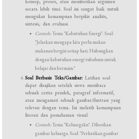
konsep, proses, atau memberikan argumen
secara lebih rinci. Soal ini sangat baik untuk
mengukur kemampuan berpikir analitis,
sintesis, dan evaluasi.
Contoh:
Tema "Kebutuhan Energi". Soal:
"Jelaskan mengapa kita perlu makan
makanan bergizi setiap hari. Hubungkan
dengan kebutuhan energi tubuhmu untuk
belajar dan bermain."
Soal Berbasis Teks/Gambar:
Latihan soal
dapat disajikan setelah siswa membaca
sebuah cerita pendek, paragraf informatif,
atau mengamati sebuah gambar/ilustrasi yang
relevan dengan tema. Ini melatih kemampuan
literasi dan pemahaman visual.
Contoh:
Tema "Keluargaku". Diberikan
gambar keluarga. Soal: "Perhatikan gambar