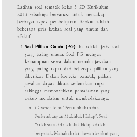
Latihan soal tematik kelas 3 SD Kurikulum
2013 sebaiknya bervariasi untuk mencakup
berbagai aspek pembelajaran. Berikut adalah
beberapa jenis latihan soal yang umum dan
efektif:
Soal Pilihan Ganda (PG):
Ini adalah jenis soal
yang paling umum. Soal PG menguji
kemampuan siswa dalam memilih jawaban
yang paling tepat dari beberapa pilihan yang
diberikan. Dalam konteks tematik, pilihan
jawaban dapat dibuat sedemikian rupa
sehingga membutuhkan pemahaman yang
cukup mendalam untuk membedakannya.
Contoh:
Tema "Pertumbuhan dan
Perkembangan Makhluk Hidup". Soal:
"Salah satu ciri makhluk hidup adalah
bergerak. Manakah dari hewan berikut yang