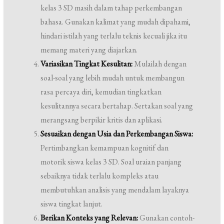
kelas 3 SD masih dalam tahap perkembangan
bahasa. Gunakan kalimat yang mudah dipahami,
hindari istilah yang terlalu teknis kecuali jika itu
memang materi yang diajarkan.
Variasikan Tingkat Kesulitan:
Mulailah dengan
soal-soal yang lebih mudah untuk membangun
rasa percaya diri, kemudian tingkatkan
kesulitannya secara bertahap. Sertakan soal yang
merangsang berpikir kritis dan aplikasi.
Sesuaikan dengan Usia dan Perkembangan Siswa:
Pertimbangkan kemampuan kognitif dan
motorik siswa kelas 3 SD. Soal uraian panjang
sebaiknya tidak terlalu kompleks atau
membutuhkan analisis yang mendalam layaknya
siswa tingkat lanjut.
Berikan Konteks yang Relevan:
Gunakan contoh-