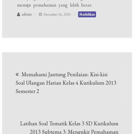
menuju pemahaman yang lebih besar.
admin
December 24, 2025
Pendidikan
Post
Memahami Jantung Penilaian: Kisi-kisi
navigation
Soal Ulangan Harian Kelas 4 Kurikulum 2013
Semester 2
Latihan Soal Tematik Kelas 3 SD Kurikulum
2013 Subtema 3: Mengukir Pemahaman