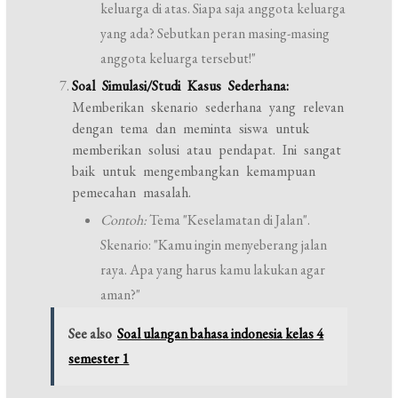
keluarga di atas. Siapa saja anggota keluarga
yang ada? Sebutkan peran masing-masing
anggota keluarga tersebut!"
Soal Simulasi/Studi Kasus Sederhana:
Memberikan skenario sederhana yang relevan
dengan tema dan meminta siswa untuk
memberikan solusi atau pendapat. Ini sangat
baik untuk mengembangkan kemampuan
pemecahan masalah.
Contoh:
Tema "Keselamatan di Jalan".
Skenario: "Kamu ingin menyeberang jalan
raya. Apa yang harus kamu lakukan agar
aman?"
See also
Soal ulangan bahasa indonesia kelas 4
semester 1