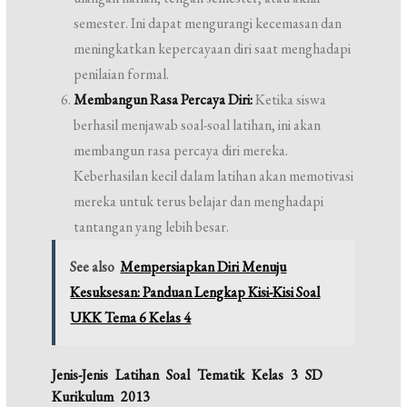
semester. Ini dapat mengurangi kecemasan dan
meningkatkan kepercayaan diri saat menghadapi
penilaian formal.
Membangun Rasa Percaya Diri:
Ketika siswa
berhasil menjawab soal-soal latihan, ini akan
membangun rasa percaya diri mereka.
Keberhasilan kecil dalam latihan akan memotivasi
mereka untuk terus belajar dan menghadapi
tantangan yang lebih besar.
See also
Mempersiapkan Diri Menuju
Kesuksesan: Panduan Lengkap Kisi-Kisi Soal
UKK Tema 6 Kelas 4
Jenis-Jenis Latihan Soal Tematik Kelas 3 SD
Kurikulum 2013