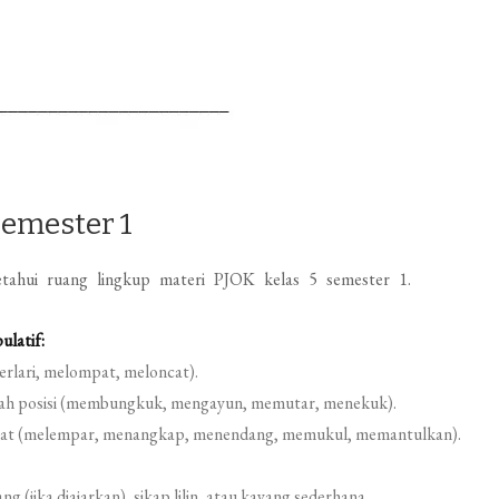
Semester 1
tahui ruang lingkup materi PJOK kelas 5 semester 1.
latif:
erlari, melompat, meloncat).
dah posisi (membungkuk, mengayun, memutar, menekuk).
alat (melempar, menangkap, menendang, memukul, memantulkan).
g (jika diajarkan), sikap lilin, atau kayang sederhana.