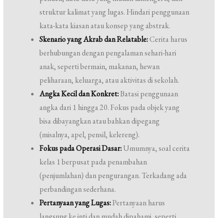
struktur kalimat yang lugas. Hindari penggunaan
kata-kata kiasan atau konsep yang abstrak.
Skenario yang Akrab dan Relatable:
Cerita harus
berhubungan dengan pengalaman sehari-hari
anak, seperti bermain, makanan, hewan
peliharaan, keluarga, atau aktivitas di sekolah.
Angka Kecil dan Konkret:
Batasi penggunaan
angka dari 1 hingga 20. Fokus pada objek yang
bisa dibayangkan atau bahkan dipegang
(misalnya, apel, pensil, kelereng).
Fokus pada Operasi Dasar:
Umumnya, soal cerita
kelas 1 berpusat pada penambahan
(penjumlahan) dan pengurangan. Terkadang ada
perbandingan sederhana.
Pertanyaan yang Lugas:
Pertanyaan harus
langsung ke inti dan mudah dipahami, seperti