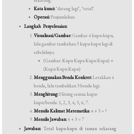
sekarang.
Kata kunci:
"datang lagi", "total".
Operasi:
Penjumlahan.
Langkah Penyelesaian:
Visualisasi/Gambar:
Gambar 4 kupu-kupu,
lalu gambar tambahan 3 kupu-kupu lagi di
sebelahnya.
(Gambar: Kupu Kupu Kupu Kupu) +
(Kupu Kupu Kupu)
Menggunakan Benda Konkret:
Letakkan 4
benda, lalu tambahkan 3 benda lagi.
Menghitung:
Hitung semua kupu-
kupu/benda: 1, 2, 3, 4, 5, 6, 7.
Menulis Kalimat Matematika:
4 + 3 = ?
Menulis Jawaban:
4 + 3 = 7
Jawaban:
Total kupu-kupu di taman sekarang