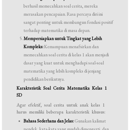
berhasil memecahkan soal cerita, mereka
merasakan pencapaian. Rasa percaya diri ini
sangat penting untuk membangun fondasi positif
terhadap matematika di masa depan.
Mempersiapkan untuk Tingkat yang Lebih
Kompleks:
Kemampuan menafsirkan dan
memecahkan soal cerita di kelas 1 akan menjadi
dasar yang kuat untuk menghadapi soal-soal
matematika yang lebih kompleks di jenjang
pendidikan berikutnya.
Karakteristik Soal Cerita Matematika Kelas 1
SD
Agar efektif, soal cerita untuk anak kelas 1
harus memiliki beberapa karakteristik khusus:
Bahasa Sederhana dan Jelas:
Gunakan kalimat
pendek, kata-kata yang mudah dimengerti, dan