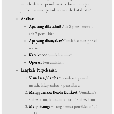
merah dan 7 pensil warna biru. Berapa
jumlah semua pensil warna di kotak itu?
Analisis:
Apa yang diketahui?
Ada 8 pensil merah,
ada 7 pensil biru.
Apa yang ditanyakan?
Jumlah semua pensil
warna.
Kata kunci:
"jumlah semua".
Operasi:
Penjumlahan.
Langkah Penyelesaian:
Visualisasi/Gambar:
Gambar 8 pensil
merah, lalu gambar 7 pensil biru.
Menggunakan Benda Konkret:
Gunakan 8
stik es krim, lalu tambahkan 7 stik es krim.
Menghitung:
Hitung semua pensil/stik: 1, 2,
…, 15.