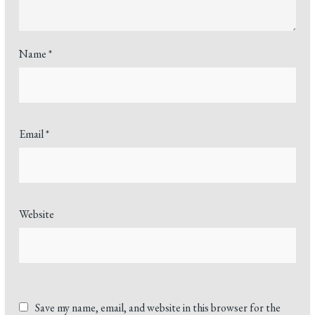
Name
*
Email
*
Website
Save my name, email, and website in this browser for the