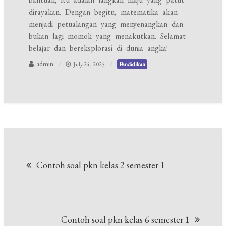
dirayakan. Dengan begitu, matematika akan
menjadi petualangan yang menyenangkan dan
bukan lagi momok yang menakutkan. Selamat
belajar dan bereksplorasi di dunia angka!
admin
July 24, 2025
Pendidikan
Post
Contoh soal pkn kelas 2 semester 1
navigation
Contoh soal pkn kelas 6 semester 1