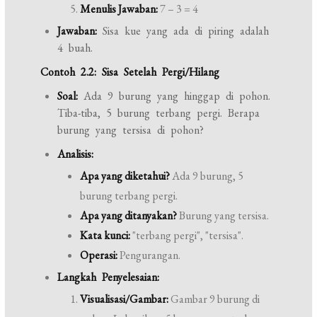
Menulis Jawaban:
7 – 3 = 4
Jawaban:
Sisa kue yang ada di piring adalah
4 buah.
Contoh 2.2: Sisa Setelah Pergi/Hilang
Soal:
Ada 9 burung yang hinggap di pohon.
Tiba-tiba, 5 burung terbang pergi. Berapa
burung yang tersisa di pohon?
Analisis:
Apa yang diketahui?
Ada 9 burung, 5
burung terbang pergi.
Apa yang ditanyakan?
Burung yang tersisa.
Kata kunci:
"terbang pergi", "tersisa".
Operasi:
Pengurangan.
Langkah Penyelesaian:
Visualisasi/Gambar:
Gambar 9 burung di