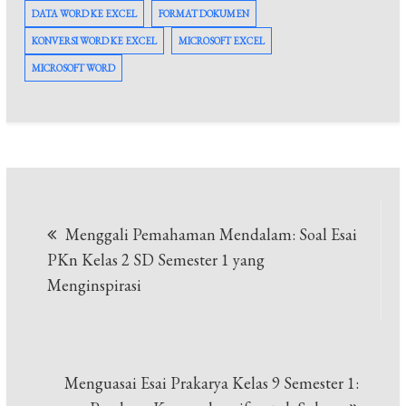
DATA WORD KE EXCEL
FORMAT DOKUMEN
KONVERSI WORD KE EXCEL
MICROSOFT EXCEL
MICROSOFT WORD
Post
Menggali Pemahaman Mendalam: Soal Esai
navigation
PKn Kelas 2 SD Semester 1 yang
Menginspirasi
Menguasai Esai Prakarya Kelas 9 Semester 1: