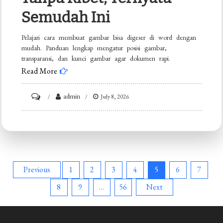
Drastis
Semudah Ini
Pelajari cara membuat gambar bisa digeser di word dengan
mudah. Panduan lengkap mengatur posisi gambar,
transparansi, dan kunci gambar agar dokumen rapi.
Read More
on
admin
July 8, 2026
7
Cara
Membuat
Gambar
Bisa
Posts
Previous
1
2
3
4
5
6
7
Digeser
8
9
…
56
Next
pagination
di
Word
Tanpa