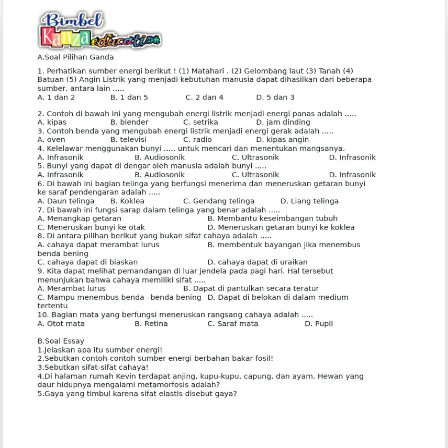
A5
di
Word
dengan
Mudah,
Ternyata
Selama
Ini
Banyak
yang
Salah