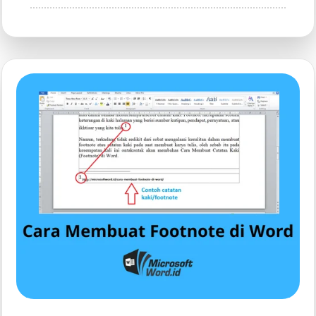
7
Contoh
Soal
C3
IPA
SD
Kelas
4
yang
Sering
Muncul
di
Ujian,
Wajib
Tahu!