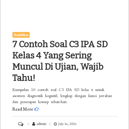
Pendidikan
7 Contoh Soal C3 IPA SD
Kelas 4 Yang Sering
Muncul Di Ujian, Wajib
Tahu!
Kumpulan 10 contoh soal C3 IPA SD kelas 4 untuk
asesmen diagnostik kognitif, lengkap dengan kunci jawaban
dan penerapan konsep sehari-hari.
Read More
on
admin
July 14, 2026