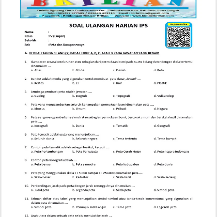
File
Microsoft
Word
Agar
Tidak
Berantakan,
2
Trik
Ampuh
Terbukti