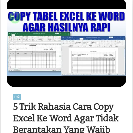
di
Word
yang
Jarang
Diketahui,
Ternyata
Semudah
Ini!
Info
5 Trik Rahasia Cara Copy
Excel Ke Word Agar Tidak
Berantakan Yang Wajib