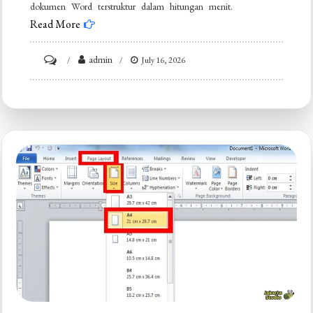
dokumen Word terstruktur dalam hitungan menit.
Read More
on
admin
July 16, 2026
7
Cara
Mengubah
Dokumen
PowerPoint
ke
Word
Tanpa
Ribet,
Ternyata
Semudah
Ini