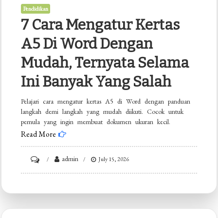
Pendidikan
7 Cara Mengatur Kertas
A5 Di Word Dengan
Mudah, Ternyata Selama
Ini Banyak Yang Salah
Pelajari cara mengatur kertas A5 di Word dengan panduan
langkah demi langkah yang mudah diikuti. Cocok untuk
pemula yang ingin membuat dokumen ukuran kecil.
Read More
on
admin
July 15, 2026
7
Cara
Mengatur
Kertas