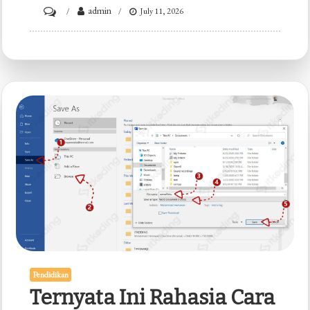
on
admin
July 11, 2026
3
Cara
Membuat
Envelope
di
Microsoft
Word
yang
Rapi
dan
Profesional,
Ternyata
Semudah
Pendidikan
Ini
Ternyata Ini Rahasia Cara