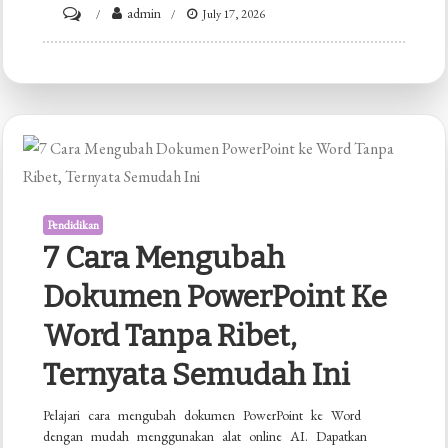
on
admin
July 17, 2026
3
Cara
Ampuh
Mengatasi
Microsoft
Word
Product
Pendidikan
Activation
7 Cara Mengubah
Failed
Dokumen PowerPoint Ke
yang
Jarang
Word Tanpa Ribet,
Diketahui
Ternyata Semudah Ini
Pelajari cara mengubah dokumen PowerPoint ke Word
dengan mudah menggunakan alat online AI. Dapatkan