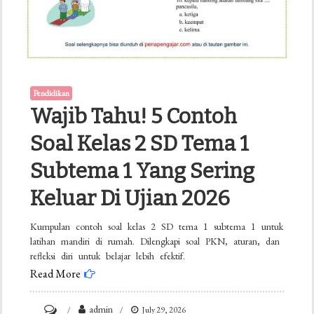
Pendidikan
Wajib Tahu! 5 Contoh
Soal Kelas 2 SD Tema 1
Subtema 1 Yang Sering
Keluar Di Ujian 2026
Kumpulan contoh soal kelas 2 SD tema 1 subtema 1 untuk
latihan mandiri di rumah. Dilengkapi soal PKN, aturan, dan
refleksi diri untuk belajar lebih efektif.
Read More
on
admin
July 29, 2026