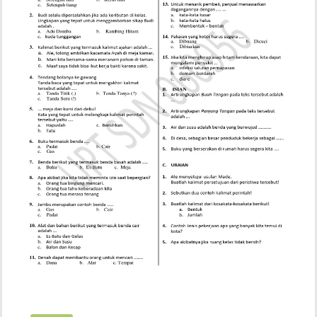
Tanpa
Ribet,
Wajib
Tahu!