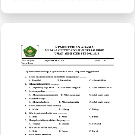
7
Cara
Merapikan
Titik
Dua
di
Ms
Word
Agar
Rapi
Seperti
Profesional,
Ternyata
Selama
Ini
Banyak