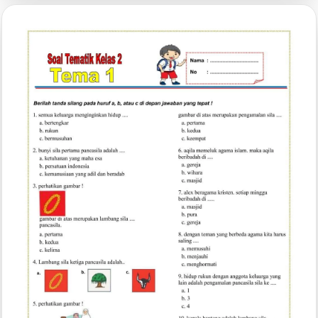
Cerita
Matematika
Kelas
2
SD
Semester
1
Kurikulum
2013
yang
Wajib
Dikuasai
Siswa