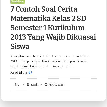
Pendidikan
7 Contoh Soal Cerita
Matematika Kelas 2 SD
Semester 1 Kurikulum
2013 Yang Wajib Dikuasai
Siswa
Kumpulan contoh soal kelas 2 sd semester 1 kurikulum
2013 lengkap dengan kunci jawaban dan pembahasan.
Cocok untuk latihan mandiri siswa di rumah.
Read More
on
admin
July 30, 2026
7
Contoh
Soal