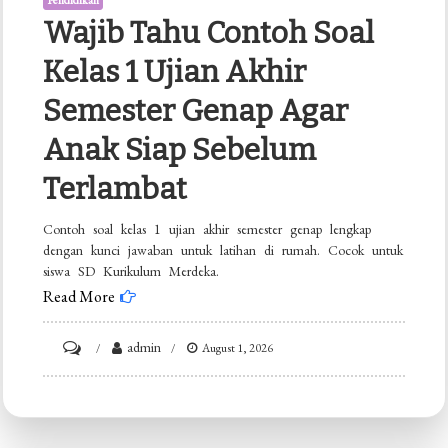
Pendidikan
Wajib Tahu Contoh Soal
Kelas 1 Ujian Akhir
Semester Genap Agar
Anak Siap Sebelum
Terlambat
Contoh soal kelas 1 ujian akhir semester genap lengkap
dengan kunci jawaban untuk latihan di rumah. Cocok untuk
siswa SD Kurikulum Merdeka.
Read More
on
admin
August 1, 2026
Wajib
Tahu
Contoh