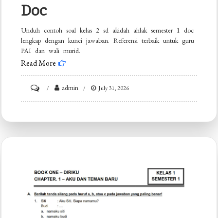
Doc
Unduh contoh soal kelas 2 sd akidah ahlak semester 1 doc
lengkap dengan kunci jawaban. Referensi terbaik untuk guru
PAI dan wali murid.
Read More
on
admin
July 31, 2026
contoh
soal
kelas
2
sd
akidah
ahlak
semester
1