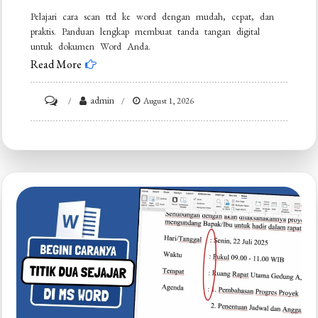
Pelajari cara scan ttd ke word dengan mudah, cepat, dan
praktis. Panduan lengkap membuat tanda tangan digital
untuk dokumen Word Anda.
Read More
on
admin
August 1, 2026
Ternyata
Semudah
Ini
Cara
Scan
TTD
ke
Word
dari
Hasil
Pindai