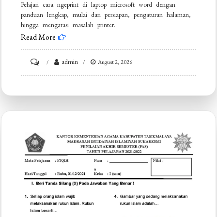
Pelajari cara ngeprint di laptop microsoft word dengan
panduan lengkap, mulai dari persiapan, pengaturan halaman,
hingga mengatasi masalah printer.
Read More
on
admin
August 2, 2026
Ternyata
Begini
Cara
Ngeprint
di
Laptop
Microsoft
Word
untuk
Membuat
Buku