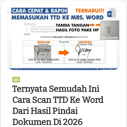
Soal
Kelas
1
Ujian
Akhir
Semester
Genap
Agar
Anak
Siap
Info
Sebelum
Ternyata Semudah Ini
Terlambat
Cara Scan TTD Ke Word
Dari Hasil Pindai
Dokumen Di 2026