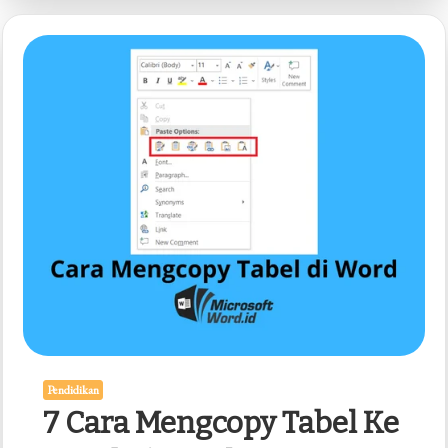
Kelas
1
Tema
1
Subtema
3
yang
Wajib
Dikuasai
Siswa
Agar
Nilai
Sempurna
Pendidikan
7 Cara Mengcopy Tabel Ke