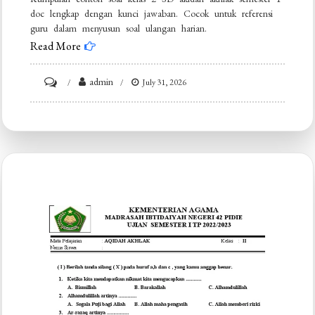
doc lengkap dengan kunci jawaban. Cocok untuk referensi
guru dalam menyusun soal ulangan harian.
Read More
on
admin
July 31, 2026
Contoh
Soal
Kelas
2
SD
Akidah
Akhlak
Semester
1
Doc
Terbaru