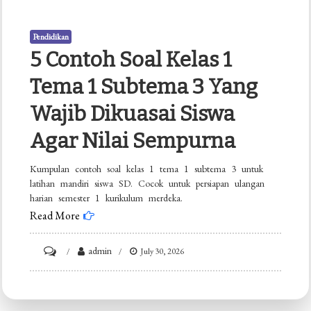
Pendidikan
5 Contoh Soal Kelas 1
Tema 1 Subtema 3 Yang
Wajib Dikuasai Siswa
Agar Nilai Sempurna
Kumpulan contoh soal kelas 1 tema 1 subtema 3 untuk
latihan mandiri siswa SD. Cocok untuk persiapan ulangan
harian semester 1 kurikulum merdeka.
Read More
on
admin
July 30, 2026
5
Contoh
Soal