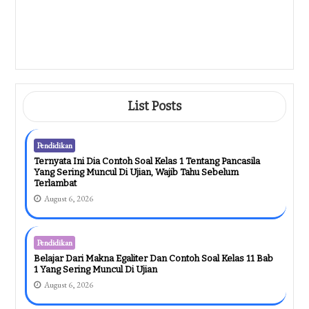
August 5, 2026
Pendidikan
Cara Membenarkan Spasi Di Word
Yang Berantakan Ternyata Semudah
Ini, Wajib Tahu Sebelum Terlambat
August 5, 2026
List Posts
Pendidikan
Ternyata Ini Dia Contoh Soal Kelas 1 Tentang Pancasila
Yang Sering Muncul Di Ujian, Wajib Tahu Sebelum
Terlambat
August 6, 2026
Pendidikan
Belajar Dari Makna Egaliter Dan Contoh Soal Kelas 11 Bab
1 Yang Sering Muncul Di Ujian
August 6, 2026