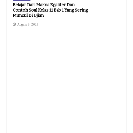
Belajar Dari Makna Egaliter Dan
Contoh Soal Kelas 11 Bab 1 Yang Sering
Muncul Di Ujian
August 6, 2026
Pendidikan
Contoh Soal Kelas 2 Tema 1 Terbaru
2026: 7 Tipe Soal Yang Wajib Dikuasai
Sebelum Ulangan Akhirnya Terungkap
August 5, 2026
Pendidikan
Belajar Microsoft Word Pemula
Ternyata Semudah Ini, Ini Cara
Menampilkan Ruler Di Microsoft
Word Yang Jarang Diketahui